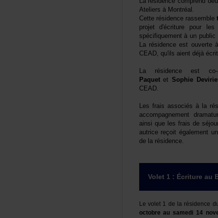
Larésidencecomprenddeu
AteliersàMontréal.
Cetterésidencerassemble
t
projetd'écriturepourlesa
spécifiquementàunpublic
Larésidenceestouverte
CEAD,qu'ilsaientdéjàécri
Larésidenceestco
Paquet
et
SophieDevirie
CEAD.
Lesfraisassociésàlar
accompagnementdramatur
ainsiquelesfraisdeséjo
autricereçoitégalementu
delarésidence.
Volet1:ÉcritureauB
Levolet1delarésidenced
octobreausamedi14nov