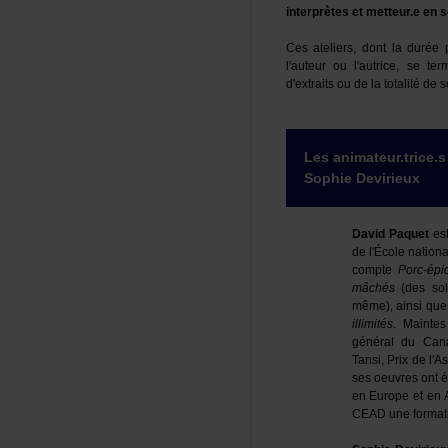
interprètesetmetteur.een
Cesateliers,dontladurée
l'auteuroul'autrice,sete
d'extraitsoudelatotalitéde
Lesanimateur.trice
SophieDevirieux
DavidPaquet
es
del'Écolenatio
compte
Porc-épi
mâchés
(dessol
même),ainsique
illimités
.Maintes
généralduCana
Tansi,Prixdel'A
sesoeuvresonté
enEuropeetenA
CEADuneformatio