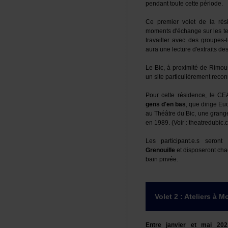
pendanttoutecettepériode.
Cepremiervoletdelaréside
momentsd'échangesurlestext
travailleravecdesgroupes-
auraunelectured'extraitsd
LeBic,àproximitédeRimous
unsiteparticulièrementreco
Pourcetterésidence,leCE
gensd'enbas
,quedirigeEud
auThéâtreduBic,unegrange
en1989.(Voir:theatredubic.c
Lesparticipant.e.ssero
Grenouille
etdisposerontcha
bainprivée.
Volet2:AteliersàMo
Entrejanvieretmai2021