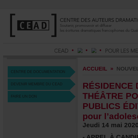
ACCUEIL
»
NOUVE
CENTREDEDOCUMENTATION
RÉSIDENCE
DEVENIRMEMBREDUCEAD
THÉÂTREP
FAIREUNDON
PUBLICSÉDI
pourl’adole
Jeudi14mai202
-APPELÀCANDI