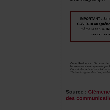
assistanceart@cead.qc.ca.
IMPORTANT:Selo
COVID-19auQuébe
mêmelatenuedec
réévalués
Cette
Résidenced'écriturede
l'adolescence
estorganiséeparl
Conseildesartsetdeslettres
Théâtrelesgensd'enbas,laMai
Source:
Clémen
descommunicati