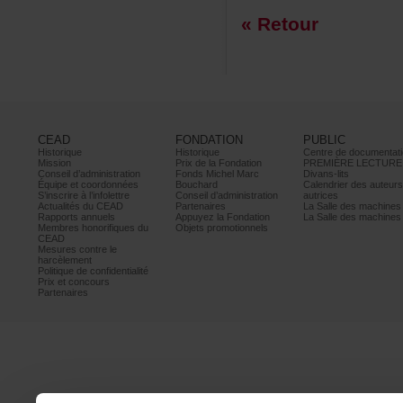
«Retour
CEAD
FONDATION
PUBLIC
Historique
Historique
Centrededocumentati
Mission
PrixdelaFondation
PREMIÈRELECTURE
Conseild’administration
FondsMichelMarc
Divans-lits
Équipeetcoordonnées
Bouchard
Calendrierdesauteur
S’inscrireàl’infolettre
Conseild’administration
autrices
ActualitésduCEAD
Partenaires
LaSalledesmachine
Rapportsannuels
AppuyezlaFondation
LaSalledesmachine
Membreshonorifiquesdu
Objetspromotionnels
CEAD
Mesurescontrele
harcèlement
Politiquedeconfidentialité
Prixetconcours
Partenaires