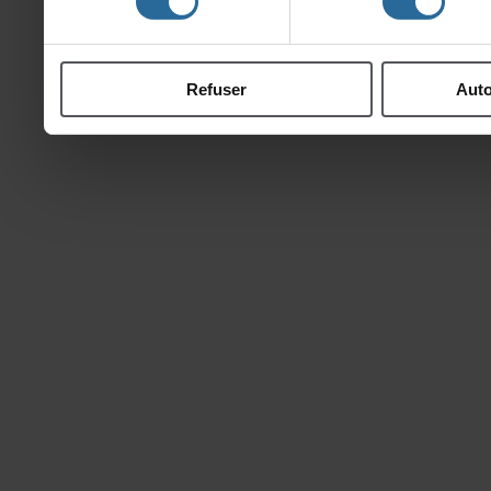
ontcollectéeslorsdevotre
Refuser
Auto