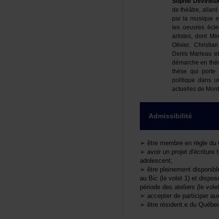
SophieDevirieu
dethéâtre,allan
parlamusiqueet
lesoeuvresécle
artistes,dontM
Olivier,Christi
DenisMarleaue
démarcheenthéo
thèsequiporte
politiquedansu
actuellesdeMontr
Admissibilité
➢êtremembreenrègledu
➢avoirunprojetd'écrituret
adolescent;
➢êtrepleinementdisponib
auBic(levolet1)etdispose
périodedesateliers(levole
➢accepterdeparticiperaux
➢êtrerésident.eduQuébec