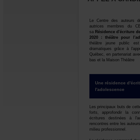
LeCentredesauteursdr
autricesmembresduCE
sa
Résidenced'écritured
2020:théâtrepourl'ado
théâtrejeunepublice
dramatiquesgrâceàl'a
Québec,enpartenariatav
basetlaMaisonThéâtre
Unerésidenced'écri
l'adolescence
Lesprincipauxbutsdecett
forts,approfondirlac
écrituresdestinéesàl
rencontresentrelesauteu
milieuprofessionnel.