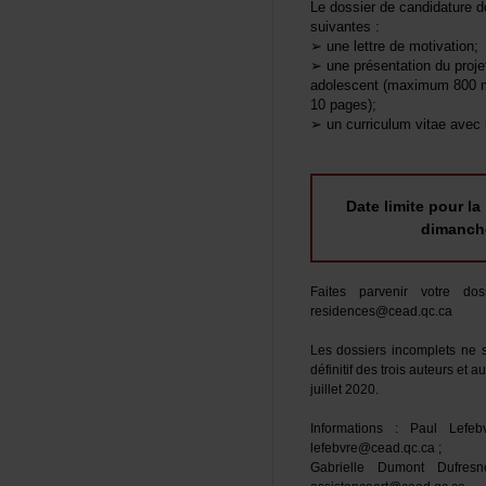
Ledossierdecandidaturedo
suivantes:
➢unelettredemotivation;
➢uneprésentationduprojet
adolescent(maximum800m
10pages);
➢uncurriculumvitaeavecb
Datelimitepourla
dimanch
Faitesparvenirvotredo
residences@cead.qc.ca
Lesdossiersincompletsnes
définitifdestroisauteurset
juillet2020.
Informations:PaulLefe
lefebvre@cead.qc.ca;
GabrielleDumontDufres