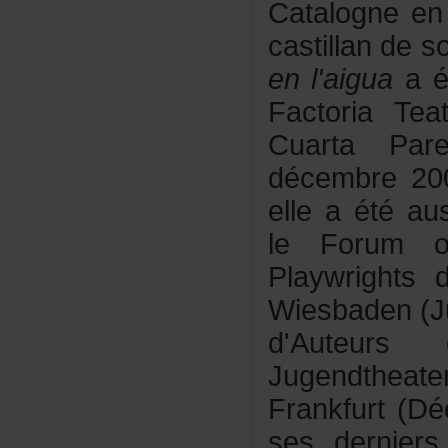
Catalognee
castillandes
enl'aigua
aét
FactoriaTe
CuartaPa
décembre20
elleaétéaus
leForumo
Playwright
Wiesbaden(J
d'Auteu
Jugendth
Frankfurt(D
sesdernier