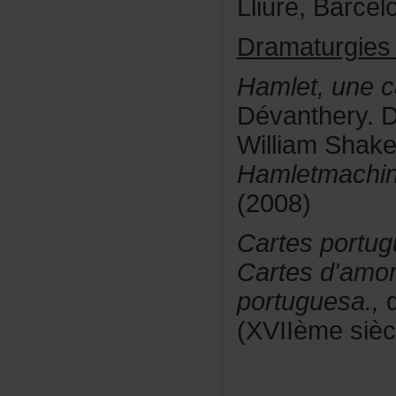
Lliure,Barce
Dramaturgies
Hamlet,unec
Dévanthery.
WilliamShak
Hamletmachi
(2008)
Cartesportug
Cartesd'amo
portuguesa.,
(XVIIèmesièc