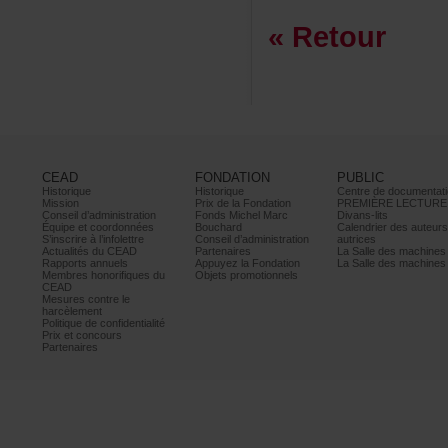
«Retour
CEAD
FONDATION
PUBLIC
Historique
Historique
Centrededocumentati
Mission
PrixdelaFondation
PREMIÈRELECTURE
Conseild’administration
FondsMichelMarc
Divans-lits
Équipeetcoordonnées
Bouchard
Calendrierdesauteur
S’inscrireàl’infolettre
Conseild’administration
autrices
ActualitésduCEAD
Partenaires
LaSalledesmachine
Rapportsannuels
AppuyezlaFondation
LaSalledesmachine
Membreshonorifiquesdu
Objetspromotionnels
CEAD
Mesurescontrele
harcèlement
Politiquedeconfidentialité
Prixetconcours
Partenaires