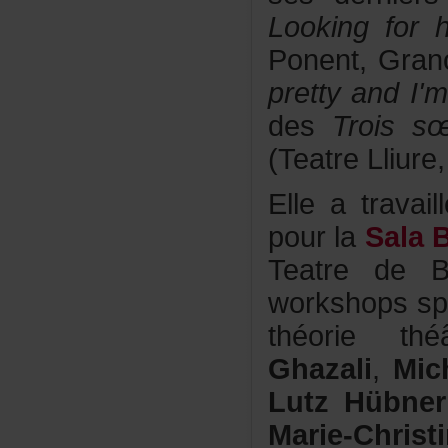
Lookingfor
Ponent,Grano
prettyandI'
des
Troiss
(TeatreLliure
Elleatravai
pourla
SalaB
TeatredeB
workshopsspé
théorieth
Ghazali
,
Mic
LutzHübner
Marie-Chri