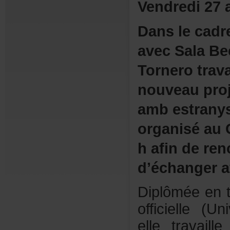
Vendredi27a
Danslecadr
avecSalaBec
Tornerotrav
nouveauproj
ambestrany
organiséau
hafinderenc
d’échangera
Diplôméeent
officielle(U
elletravail