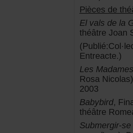
Piècesdethéâ
ElvalsdelaG
théâtreJoan
(Publié:Col·l
Entreacte.)
LesMadame
RosaNicolas)
2003
Babybird
,Fin
théâtreRom
Submergir-se