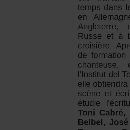
tempsdansl
enAllemag
Angleterre
Russeetàb
croisière.A
deformation
chanteuse
l'Institutde
elleobtiend
scèneetécri
étudiel'écr
ToniCabré,C
Belbel,José