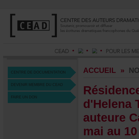
ACCUEIL
»
NO
CENTREDEDOCUMENTATION
DEVENIRMEMBREDUCEAD
Résiden
FAIREUNDON
d'HelenaT
auteureC
maiau10