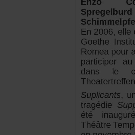
EnzoCor
Spregelburd
Schimmelpfe
En2006,elle
GoetheInsti
Romeapoural
participera
dansleca
Theatertreffe
Suplicants
,u
tragédie
Supp
étéinaugu
ThéâtreTemp
ennovembre