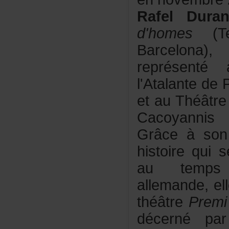
RafelDura
d'homes
(T
Barcelona
représen
l'Atalanted
etauThéâtre
Cacoyannis
Grâceàson
histoirequi
autempsd
allemande,e
théâtre
Premi
décernép