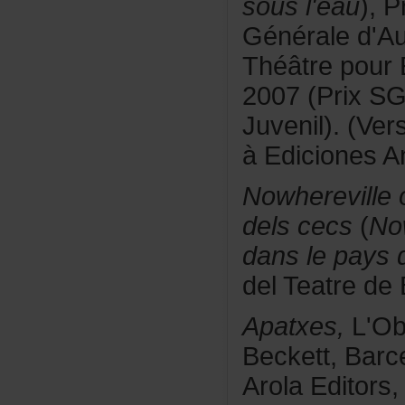
sousl'eau
),P
Généraled'A
Théâtrepour
2007(PrixSG
Juvenil).(Ve
àEdicionesAn
Nowhereville
delscecs
(
No
danslepaysd
delTeatrede
Apatxes,
L'O
Beckett,Barc
ArolaEditors