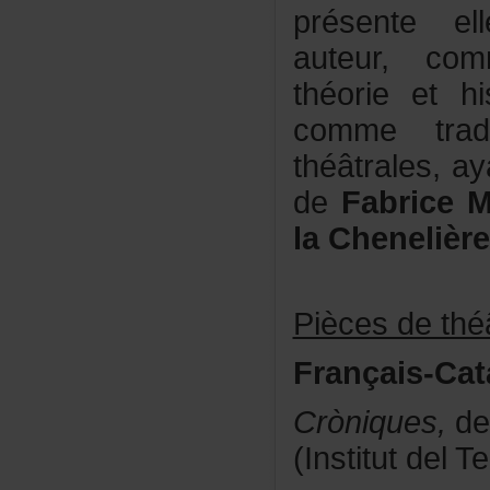
présenteel
auteur,co
théorieethi
commetrad
théâtrales,a
de
FabriceM
laChenelièr
Piècesdethéâ
Français-Cat
Cròniques,
de
(InstitutdelT