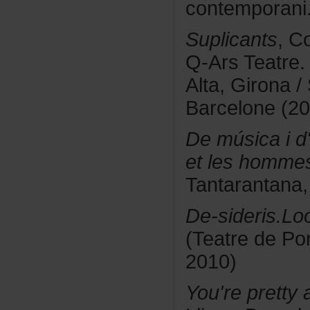
contemporani.
Suplicants
,C
Q-ArsTeatre.
Alta,Girona
Barcelone(20
Demúsicaid
etleshomme
Tantarantana
De-sideris.L
(TeatredePon
2010)
You'reprett