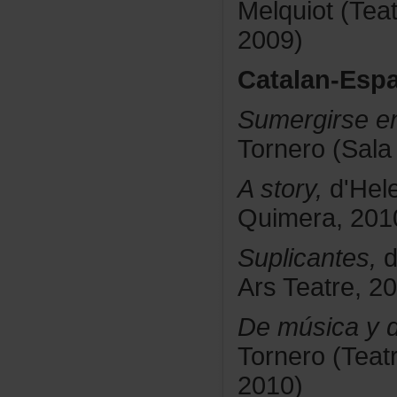
Melquiot(Tea
2009)
Catalan-Esp
Sumergirsee
Tornero(Sal
Astory,
d'Hel
Quimera,201
Suplicantes,
d
ArsTeatre,20
Demúsicayd
Tornero(Teat
2010)