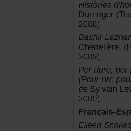
Històriesd'h
Durringer(Te
2008)
BashirLazhar
Chenelière.(P
2009)
Perriure,per
(Pourrirepou
d
eSylvainLe
2009)
Français-Es
EileenShake