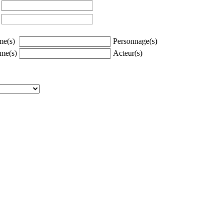
à
à
e(s)
Personnage(s)
me(s)
Acteur(s)