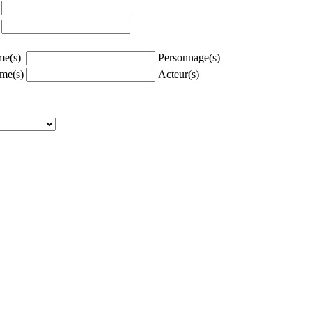
à
à
e(s)
Personnage(s)
me(s)
Acteur(s)