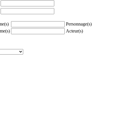
à
à
e(s)
Personnage(s)
me(s)
Acteur(s)