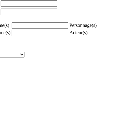
à
à
e(s)
Personnage(s)
me(s)
Acteur(s)