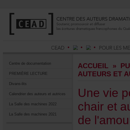
Centrededocumentation
ACCUEIL
»
PU
AUTEURSETA
PREMIÈRELECTURE
Divans-lits
Uneviep
Calendrierdesauteursetautrices
chaireta
LaSalledesmachines2022
LaSalledesmachines2021
del'amou