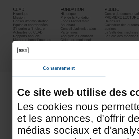
CEAD
FONDATION
PUBLIC
Historique
Historique
Centrededocumentati
Mission
PrixdelaFondation
PREMIÈRELECTURE
Conseild’administration
FondsMichelMarc
Divans-lits
Équipeetcoordonnées
Bouchard
Calendrierdesauteur
S’inscrireàl’infolettre
Conseild’administration
autrices
ActualitésduCEAD
Partenaires
LaSalledesmachine
Rapportsannuels
AppuyezlaFondation
LaSalledesmachine
Membreshonorifiquesdu
Objetspromotionnels
CEAD
Mesurescontrele
harcèlement
Politiquedeconfidentialité
Prixetconcours
Partenaires
Consentement
Cesitewebutilisedesco
Lescookiesnouspermette
etlesannonces,d'offrirde
médiassociauxetd'analys