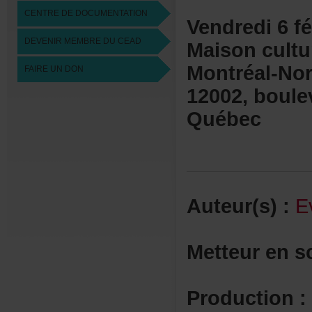
CENTREDEDOCUMENTATION
Vendredi6fé
DEVENIRMEMBREDUCEAD
Maisoncultu
Montréal-No
FAIREUNDON
12002,boule
Québec
Auteur(s):
E
Metteurens
Production: