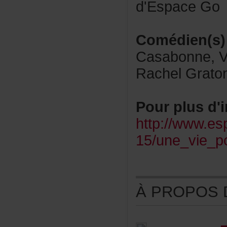
d'EspaceGo
Comédien(s)
Casabonne,Vi
RachelGrato
Pourplusd'i
http://www.e
15/une_vie_p
ÀPROPOSDE