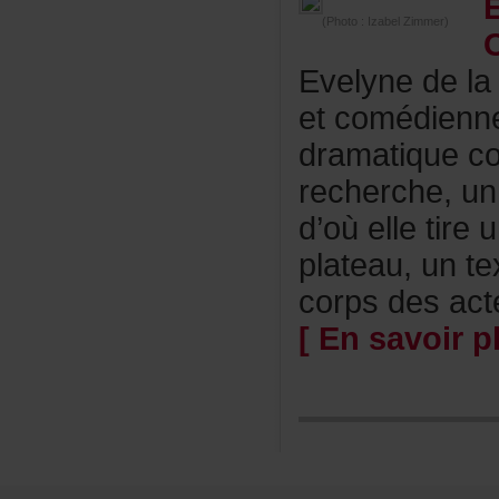
(Photo:IzabelZimmer)
Evelynedela
etcomédienne
dramatiquec
recherche,un
d’oùelletire
plateau,unte
corpsdesacte
[Ensavoirpl