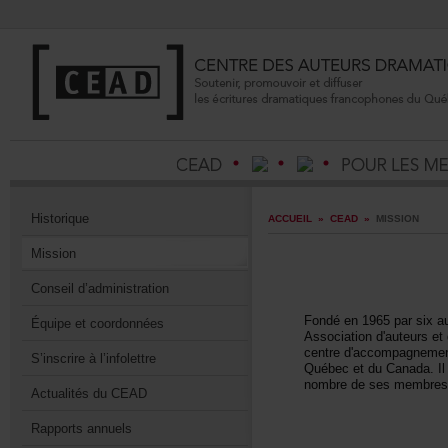
Historique
ACCUEIL
»
CEAD
»
MISSION
Mission
Conseild’administration
Fondéen1965parsixau
Équipeetcoordonnées
Associationd'auteurse
centred'accompagneme
S’inscrireàl’infolettre
QuébecetduCanada.Ilo
nombredesesmembresque
ActualitésduCEAD
Rapportsannuels