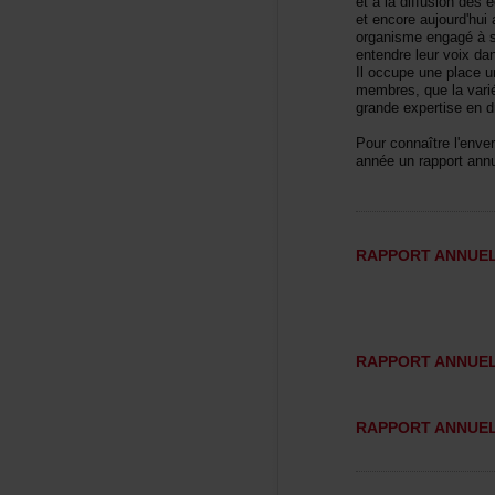
etàladiffusiondeséc
etencoreaujourd'hu
organismeengagéàs
entendreleurvoixdan
Iloccupeuneplaceu
membres,quelavarié
grandeexpertiseendr
Pourconnaîtrel'env
annéeunrapportann
RAPPORTANNUEL
RAPPORTANNUEL
RAPPORTANNUEL