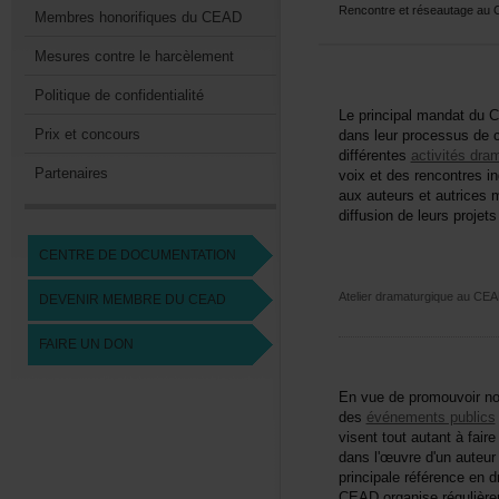
Rencontreetréseautageau
MembreshonorifiquesduCEAD
Mesurescontreleharcèlement
Politiquedeconfidentialité
Leprincipalmandatdu
Prixetconcours
dansleurprocessusdecr
différentes
activitésdra
Partenaires
voixetdesrencontresind
auxauteursetautricesm
diffusiondeleursprojetsd
CENTREDEDOCUMENTATION
AtelierdramaturgiqueauCEA
DEVENIRMEMBREDUCEAD
FAIREUNDON
Envuedepromouvoirnot
des
événementspublics
visenttoutautantàfair
dansl'œuvred'unauteur
principaleréférenceend
CEADorganiserégulièrem