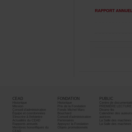
RAPPORTANNUEL
CEAD
FONDATION
PUBLIC
Historique
Historique
Centrededocumentati
Mission
PrixdelaFondation
PREMIÈRELECTURE
Conseild’administration
FondsMichelMarc
Divans-lits
Équipeetcoordonnées
Bouchard
Calendrierdesauteur
S’inscrireàl’infolettre
Conseild’administration
autrices
ActualitésduCEAD
Partenaires
LaSalledesmachine
Rapportsannuels
AppuyezlaFondation
LaSalledesmachine
Membreshonorifiquesdu
Objetspromotionnels
CEAD