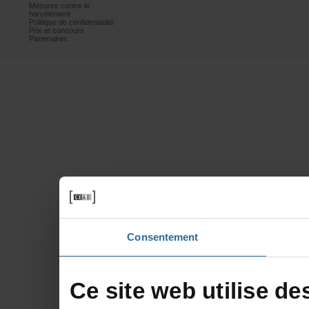
Mesurescontrele
harcèlement
Politiquedeconfidentialité
Prixetconcours
Partenaires
Consentement
Cesitewebutilisede