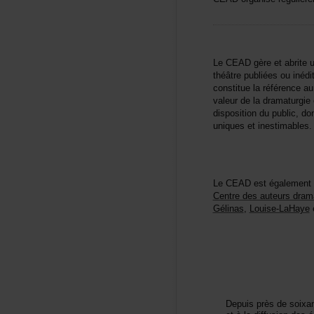
LeCEADgèreetabrite
théâtrepubliéesouinédi
constituelaréférencea
valeurdeladramaturgie
dispositiondupublic,do
uniquesetinestimables.
LeCEADestégalementim
Centredesauteursdram
Gélinas
,
Louise-LaHaye
Depuisprèsdesoixa