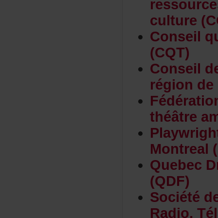
ressourc
culture(
Conseilq
(CQT)
Conseild
régiond
Fédérati
théâtrea
Playwrig
Montreal
QuebecDr
(QDF)
Sociétéd
Radio,Té