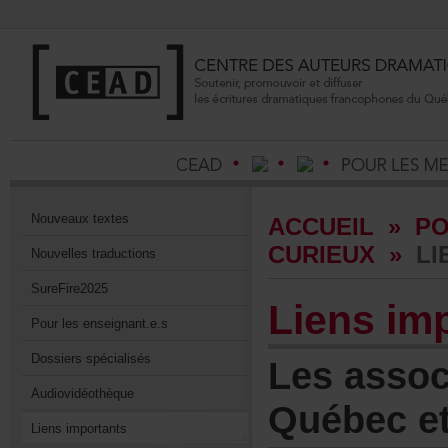
Nouveauxtextes
ACCUEIL
»
P
CURIEUX
»
LI
Nouvellestraductions
SureFire2025
Liensimp
Pourlesenseignant.e.s
Dossiersspécialisés
Lesassoc
Audiovidéothèque
Québece
Liensimportants