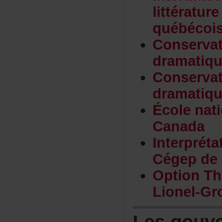
littératur
québécoi
Conservat
dramatiq
Conservat
dramatiq
Écolenat
Canada
Interpréta
CégepdeS
OptionTh
Lionel-Gr
Lesgouv