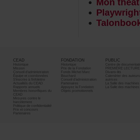
Monthéât
Playwrig
Talonboo
CEAD
FONDATION
PUBLIC
Historique
Historique
Centrededocumentati
Mission
PrixdelaFondation
PREMIÈRELECTURE
Conseild’administration
FondsMichelMarc
Divans-lits
Équipeetcoordonnées
Bouchard
Calendrierdesauteur
S’inscrireàl’infolettre
Conseild’administration
autrices
ActualitésduCEAD
Partenaires
LaSalledesmachine
Rapportsannuels
AppuyezlaFondation
LaSalledesmachine
Membreshonorifiquesdu
Objetspromotionnels
CEAD
Mesurescontrele
harcèlement
Politiquedeconfidentialité
Prixetconcours
Partenaires