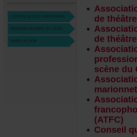
Associat
dethéâtr
CENTREDEDOCUMENTATION
Associat
DEVENIRMEMBREDUCEAD
dethéâtr
FAIREUNDON
Associat
professi
scènedu
Associat
marionne
Associat
francoph
(ATFC)
Conseilq