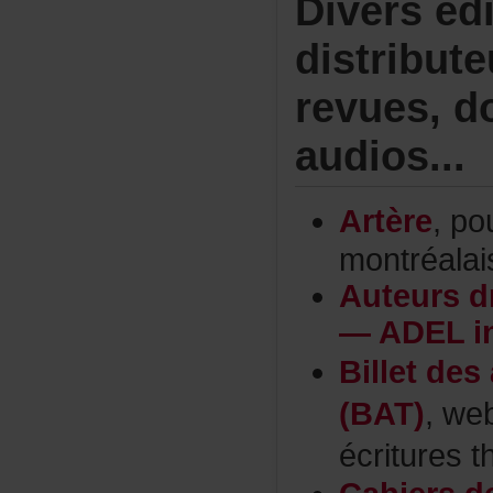
Diversédi
distribut
revues,d
audios...
Artère
,pou
montréalai
Auteursd
—ADELin
Billetdes
(BAT)
,we
écriturest