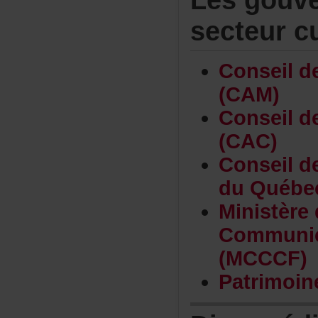
secteurcu
Conseild
(CAM)
Conseild
(CAC)
Conseild
duQuébe
Ministèr
Communi
(MCCCF)
Patrimoi