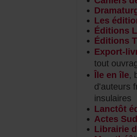
Cahiersd
Dramatur
Leséditi
Éditions
ÉditionsT
Export-liv
toutouvr
Îleenîle
,
d'auteurs
insulaires
Lanctôtéd
ActesSud
Librairi