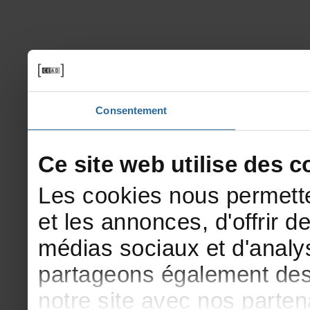
Consentement
Cesitewebutilisedesco
Lescookiesnouspermette
etlesannonces,d'offrirde
médiassociauxetd'analys
partageonségalementdesi
notresiteavecnosparte