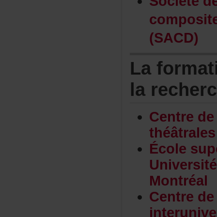
Sociétéd
composit
(SACD)
Laformat
larecher
Centrede
théâtrale
Écolesup
Universi
Montréal
Centrede
interunive