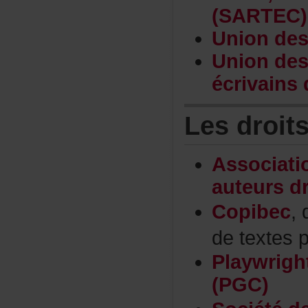
(SARTEC)
Uniondes
Uniondes
écrivain
Lesdroit
Associat
auteursd
Copibec
,
detextes
Playwrig
(PGC)