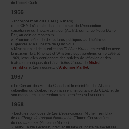
deRobertGurik.
1966
»
IncorporationduCEAD(16mars)
»LeCEADs'installedansleslocauxdel'Association
canadienneduThéâtreamateur(ACTA),surlarueNotre-Dame
Est,aucoindeMontcalm.
»PremièresériededixlecturespubliquesauThéâtrede
l'ÉgrégoreetauThéâtredeQuat'Sous.
»Misesurpieddelacollection
ThéâtreVivant
,encoéditionavec
lamaisonHolt,RinehartetWinston;septparutionsentre1966et
1969,lesquellescontiennentdesarticlesderéflexionetdes
textesdramatiquesdont
LesBelles-Sœurs
de
Michel
Tremblay
et
Lescrasseux
d'
AntonineMaillet
.
1967
»
LeConseildesArtsduCanadaetleministèredesAffaires
culturellesduQuébecreconnaissentl'importanceduCEADetde
sonmandatenluiaccordantsespremièressubventions.
1968
»
Lecturespubliquesde
LesBelles-Soeurs
(MichelTremblay),
de
LaChargedel'orignalépormyable
(ClaudeGauvreau)et
de
Lescrasseux
(AntonineMaillet).
»
Jean-ClaudeGermain,premiertitulairedupostedesecrétaire