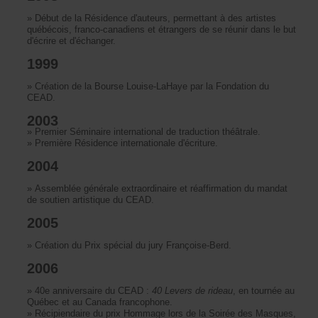
»
DébutdelaRésidenced'auteurs,permettantàdesartistes
québécois,franco-canadiensetétrangersdeseréunirdanslebut
d'écrireetd'échanger.
1999
»
CréationdelaBourseLouise-LaHayeparlaFondationdu
CEAD.
2003
»
PremierSéminaireinternationaldetraductionthéâtrale.
»
PremièreRésidenceinternationaled'écriture.
2004
»
Assembléegénéraleextraordinaireetréaffirmationdumandat
desoutienartistiqueduCEAD.
2005
»
CréationduPrixspécialdujuryFrançoise-Berd.
2006
»
40eanniversaireduCEAD:
40Leversderideau
,entournéeau
QuébecetauCanadafrancophone.
»
RécipiendaireduprixHommagelorsdelaSoiréedesMasques,