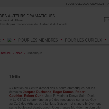
FOCUSQUÉBECAVIGNON2026
ACCUEIL
»
CEAD
»
HISTORIQUE
1965
»CréationduCentred'essaidesauteursdramatiquesparles
écrivains
JacquesDuchesne
,
RogerDumas
,
Robert
Gauthier
,
RobertGurik
,
JeanP.MorinetDenysSaint-Denis.
»LeCEADsepromèneaugrédesrencontressurlarueGuy–
auCafédesArtistesetàlaHutteSuisse–ets'ancrebrièvement
surleboulevardSaint-JosephOuest,angleMcNider,audomicile