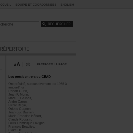
ACCUEIL
ÉQUIPEETCOORDONNÉES
ENGLISH
PARTAGERLAPAGE
Lesprésident·e·sduCEAD
Ontprésidé,successivement,de1965à
aujourd'hui:
RobertGurik,
JeanP.Morin,
MarcF.Gélinas,
AndréCaron,
PierreBégin,
OdetteGagnon,
Jean-LucBastien,
Marie-FrancineHébert,
ClaudeRoussin,
Louis-DominiqueLavigne,
FrançoisBeaulieu,
ClaireDé,