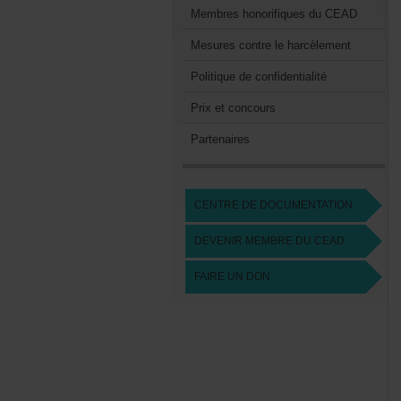
MembreshonorifiquesduCEAD
Mesurescontreleharcèlement
Politiquedeconfidentialité
Prixetconcours
Partenaires
CENTREDEDOCUMENTATION
DEVENIRMEMBREDUCEAD
FAIREUNDON