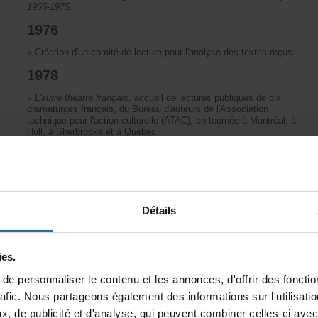
1965-1975
.
1976
»
Créationd'uncomitédelecturepourl'analysedestextesreçus.
1978
»
L'autrethéâtrefrançais
,accueildelecturespubliquesdedix
dramaturgesfrançais,duBureaud'auteursdel'Association
techniquepourl'actionculturelle(ATAC),entournéeàMontréal,à
Hull,àSherbrookeetàQuébec.
»
SevenAuthorsfromQuebec
,BastetBooks,Toronto.
1979
»
Encompagniedel'AQJTetdelarevue
Jeu
,leCEADpartagele
426Est,rueSherbrooke,entrelesruesBerrietSaint-Denis.
Détails
»
CoéditionaveclesCahiersdethéâtreJEUd'un
premier
Répertoiredesauteursetdestextes
.
1980
es.
»
PremièreSemainedelecturespubliquesàlaSalleFred-Barry.
epersonnaliserlecontenuetlesannonces,d'offrirdesfonction
»
Organisationducolloque«Lesauteursont-ilsdesdroits»,où
estnotammentabordél'épineusequestiondesdroitsd'auteurset
rafic.Nouspartageonségalementdesinformationssurl'utilisat
desaperception.
x,depublicitéetd'analyse,quipeuventcombinercelles-ciavec