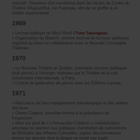
exécutif.Ouvertured'unsecrétariatdansleslocauxduCentredu
Théâtred'Aujourd'hui,ruePapineau,afindesegrefferàun
théâtreexpérimental.
1969
»Lecturepubliquede
WoufWouf
d'
YvesSauvageau
.
»Organisationdu
Read-In
,premierfestivaldelecturespubliques
organiséauGesùencollaborationaveclaNouvelleCompagnie
Théâtrale.
1970
»
LeNouveauThéâtreauQuébec
,premièreslecturespubliques
(huitpièces)àl'étranger,réaliséesparleThéâtredelacité
universitaireinternationale,àParis.
»
ContratdepublicationdepiècesaveclesÉditionsLeméac.
1971
»
Naissancedel'accompagnementdramaturgiqueetdesateliers
d'écriture.
»
OdetteGagnon,premièrefemmeàlaprésidencede
l'organisme.
»
Misesurpiedde«L'Immaculée-Création»,manifestation
artistiqueenréactionauxpolitiquesd'attributiondesubventions
duMinistèredesAffairesCulturelles,jugéesdiscriminatoires
enverslesœuvresdontlalangueneseraitpasjugée