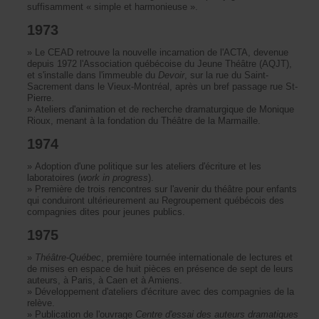
suffisamment«simpleetharmonieuse».
1973
»
LeCEADretrouvelanouvelleincarnationdel'ACTA,devenue
depuis1972l'AssociationquébécoiseduJeuneThéâtre(AQJT),
ets'installedansl'immeubledu
Devoir
,surlarueduSaint-
SacrementdansleVieux-Montréal,aprèsunbrefpassagerueSt-
Pierre.
»
Ateliersd'animationetderecherchedramaturgiquedeMonique
Rioux,menantàlafondationduThéâtredelaMarmaille.
1974
»
Adoptiond'unepolitiquesurlesateliersd'écritureetles
laboratoires(
workinprogress
).
»
Premièredetroisrencontressurl'avenirduthéâtrepourenfants
quiconduirontultérieurementauRegroupementquébécoisdes
compagniesditespourjeunespublics.
1975
»
Théâtre-Québec
,premièretournéeinternationaledelectureset
demisesenespacedehuitpiècesenprésencedeseptdeleurs
auteurs,àParis,àCaenetàAmiens.
»
Développementd'ateliersd'écritureavecdescompagniesdela
relève.
»
Publicationdel'ouvrage
Centred'essaidesauteursdramatiques