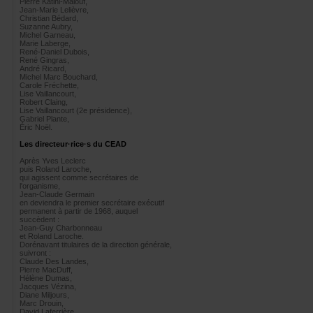
PierreKatini-Malouf,
Jean-MarieLelièvre,
ChristianBédard,
SuzanneAubry,
MichelGarneau,
MarieLaberge,
René-DanielDubois,
RenéGingras,
AndréRicard,
MichelMarcBouchard,
CaroleFréchette,
LiseVaillancourt,
RobertClaing,
LiseVaillancourt(2eprésidence),
GabrielPlante,
ÉricNoël.
Lesdirecteur·rice·sduCEAD
AprèsYvesLeclerc
puisRolandLaroche,
quiagissentcommesecrétairesde
l'organisme,
Jean-ClaudeGermain
endeviendralepremiersecrétaireexécutif
permanentàpartirde1968,auquel
succèdent:
Jean-GuyCharbonneau
etRolandLaroche.
Dorénavanttitulairesdeladirectiongénérale,
suivront:
ClaudeDesLandes,
PierreMacDuff,
HélèneDumas,
JacquesVézina,
DianeMiljours,
MarcDrouin,
DavidLaferrière,