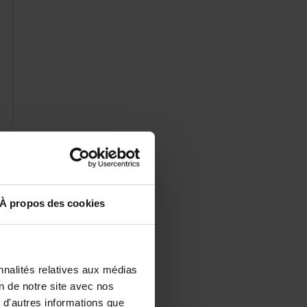
Àproposdescookies
nalitésrelativesauxmédias
iondenotresiteavecnos
d'autresinformationsque