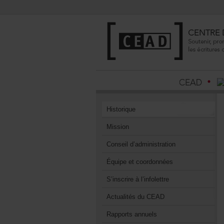
Historique
Mission
Conseild’administration
Équipeetcoordonnées
S’inscrireàl’infolettre
ActualitésduCEAD
Rapportsannuels