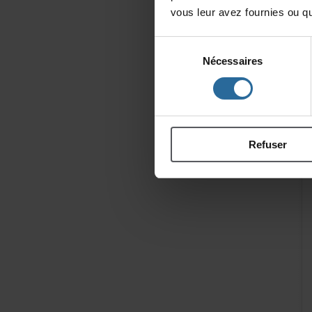
vousleuravezfourniesouqu'
Sélection
Nécessaires
du
consentement
Refuser