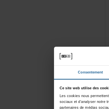
Consentement
Cesitewebutilisedescooki
Lescookiesnouspermettentd
sociauxetd'analysernotret
partenairesdemédiassociau