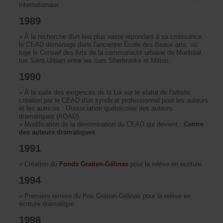
internationaux.
1989
»
Àlarecherched'unlieuplusvasterépondantàsacroissance,
leCEADdéménagedansl'ancienneÉcoledesBeaux-arts,où
logeleConseildesArtsdelacommunautéurbainedeMontréal,
rueSaint-UrbainentrelesruesSherbrookeetMilton.
1990
»
ÀlasuitedesexigencesdelaLoisurlestatutdel'artiste,
créationparleCEADd'unsyndicatprofessionnelpourlesauteurs
etlesautrices:l'Associationquébécoisedesauteurs
dramatiques(AQAD).
»
ModificationdeladénominationduCEADquidevient:
Centre
desauteursdramatiques
1991
»Créationdu
FondsGratien-Gélinas
pourlarelèveenécriture.
1994
»
PremièreremiseduPrixGratien-Gélinaspourlarelèveen
écrituredramatique
1998