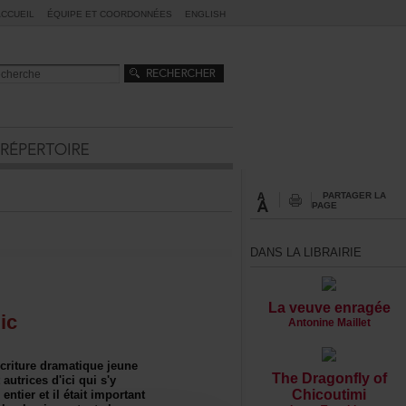
ACCUEIL
ÉQUIPEETCOORDONNÉES
ENGLISH
PARTAGERLA
PAGE
DANSLALIBRAIRIE
Laveuveenragée
lic
AntonineMaillet
rituredramatiquejeune
TheDragonflyof
autricesd'iciquis'y
Chicoutimi
tieretilétaitimportant