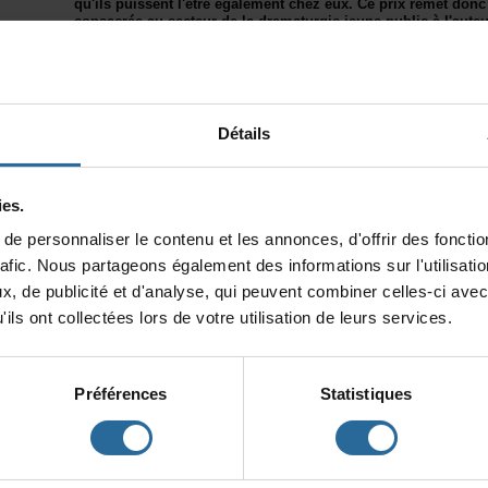
qu'ilspuissentl'êtreégalementchezeux.Ceprixremetdon
consacréeausecteurdeladramaturgiejeunepublicàl'auteu
portéàlascènedurantlasaisonprécédente.
Le
PrixLouise-LaHaye
portelenomd'unmembreimportantdela
québécoise.LouiseLaHayead'abordtravaillécommecomédienne
1976,unecarrièred'autriceprincipalementverslejeunepublic.T
collaboraavecplusieurscompagniespionnièresdugenre.Battant
Détails
plusieursfrontsafindestimulerlacréationjeunespublics,notam
québécoisedujeunethéâtre(AQJT)etduFestivalquébécoisdeth
LaHayeestdécédéeen1992àl'âgede40ans.
es.
LePrixLouise-LaHayecomprenduneboursede10000$octroyée
epersonnaliserlecontenuetlesannonces,d'offrirdesfonction
rafic.Nouspartageonségalementdesinformationssurl'utilisat
x,depublicitéetd'analyse,quipeuventcombinercelles-ciavec
Voirlesannoncesrécentesassociéesaupr
ilsontcollectéeslorsdevotreutilisationdeleursservices.
Préférences
Statistiques
PARTENAIRES: