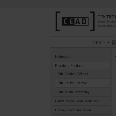
Historique
PrixdelaFondation
PrixGratien-Gélinas
PrixLouise-LaHaye
PrixMichel-Tremblay
FondsMichelMarcBouchard
Conseild’administration