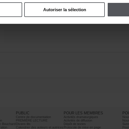
Autoriserlasélection
PUBLIC
POURLESMEMBRES
PO
Centrededocumentation
Activitésdramaturgiques
Nou
on
PREMIÈRELECTURE
Activitésdediffusion
Nouv
cBouchard
Divans-lits
Dépôtdetextes
Sure
ration
Calendrierdesauteursetautrices
Protocoledemiseenpage
Pour