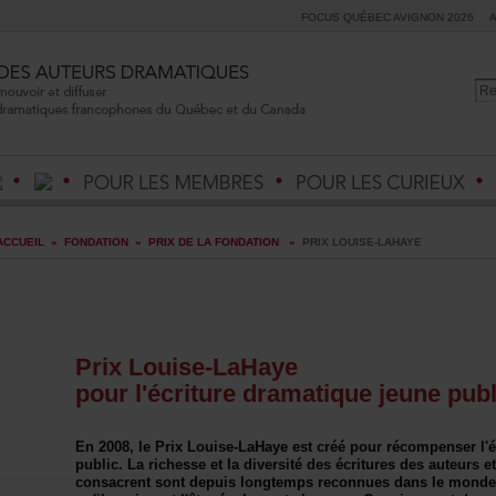
FOCUSQUÉBECAVIGNON2026
ACCUEIL
»
FONDATION
»
PRIXDELAFONDATION
»
PRIXLOUISE-LAHAYE
PrixLouise-LaHaye
pourl'écrituredramatiquejeunepub
En2008,lePrixLouise-LaHayeestcréépourrécompenserl'éc
public.Larichesseetladiversitédesécrituresdesauteurset
consacrentsontdepuislongtempsreconnuesdanslemondeen