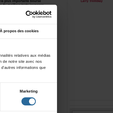
claplusimportantebourse
LarryTremblay
rdumeilleurtextejeunesse
communautéthéâtrale
avantd'entreprendre,en
outaulongdesacarrière,elle
e,ellefutimpliquéesur
Àproposdescookies
mentauprèsdel'Association
éâtrepourenfants.Louise
aulauréatouàlalauréate.
nalitésrelativesauxmédias
iondenotresiteavecnos
d'autresinformationsque
ixLouise-LaHaye
Marketing