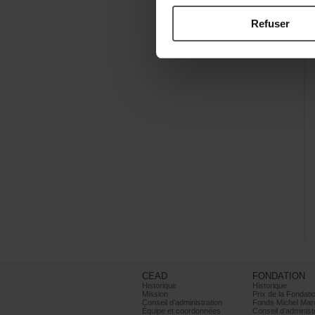
Refuser
CEAD
FONDATION
Historique
Historique
Mission
PrixdelaFondati
Conseild’administration
FondsMichelMar
Équipeetcoordonnées
Conseild’administ