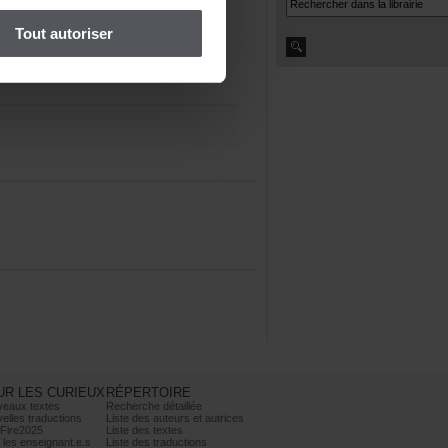
Toutautoriser
URLESCURIEUX
RÉPERTOIRE
veauxtextes
Recherchedétaillée
ellestraductions
Listedesauteursetautrices
Fire2025
Listedestextes
lesenseignant.e.s
Listedestraductions