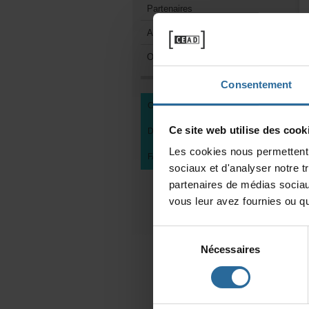
Partenaires
AppuyezlaFondation
Objetspromotionnels
Consentement
CENTREDEDOCUMENTATION
Cesitewebutilisedescooki
DEVENIRMEMBREDUCEAD
Lescookiesnouspermettentd
FAIREUNDON
sociauxetd'analysernotret
partenairesdemédiassociau
vousleuravezfourniesouqu'
Sélection
Nécessaires
du
consentement