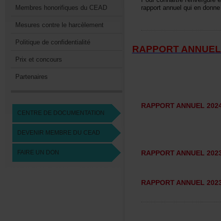
MembreshonorifiquesduCEAD
rapportannuelquiendonne
Mesurescontreleharcèlement
Politiquedeconfidentialité
RAPPORTANNUEL
Prixetconcours
Partenaires
RAPPORTANNUEL202
CENTREDEDOCUMENTATION
DEVENIRMEMBREDUCEAD
FAIREUNDON
RAPPORTANNUEL202
RAPPORTANNUEL202