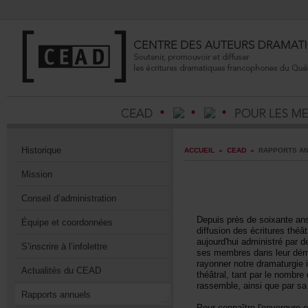
Historique
ACCUEIL
»
CEAD
»
RAPPORTSAN
Mission
Conseild’administration
Depuisprèsdesoixantea
Équipeetcoordonnées
diffusiondesécrituresthé
aujourd'huiadministrépa
S’inscrireàl’infolettre
sesmembresdansleurdémar
rayonnernotredramaturgi
ActualitésduCEAD
théâtral,tantparlenombre
rassemble,ainsiqueparsa
Rapportsannuels
Pourconnaîtrel'envergur