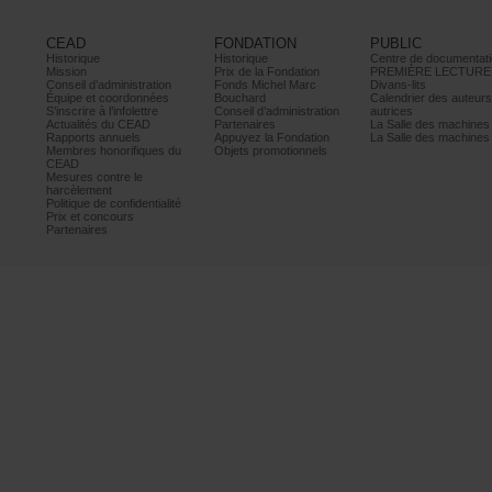
CEAD
FONDATION
PUBLIC
Historique
Historique
Centrededocumentati
Mission
PrixdelaFondation
PREMIÈRELECTURE
Conseild’administration
FondsMichelMarc
Divans-lits
Équipeetcoordonnées
Bouchard
Calendrierdesauteur
S’inscrireàl’infolettre
Conseild’administration
autrices
ActualitésduCEAD
Partenaires
LaSalledesmachine
Rapportsannuels
AppuyezlaFondation
LaSalledesmachine
Membreshonorifiquesdu
Objetspromotionnels
CEAD
Mesurescontrele
harcèlement
Politiquedeconfidentialité
Prixetconcours
Partenaires