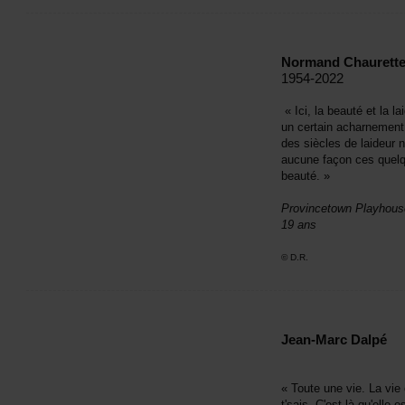
NormandChaurett
1954-2022
«Ici,labeautéetlalai
uncertainacharnemen
dessièclesdelaideurn
aucunefaçoncesquel
beauté.»
ProvincetownPlayhouse
19ans
©D.R.
Jean-MarcDalpé
«Touteunevie.Laviec
t'sais.C'estlàqu'elle