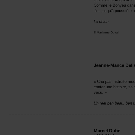
CommeleBonyeudansl'
là...jusqu'àpoussière.
Lechien
©MarianneDuval
Jeanne-ManceDelis
«Chupasinstruitemo
conterunehistoire,sain
vécu.»
Unreelbenbeau,bentr
MarcelDubé