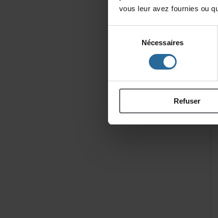
vousleuravezfourniesouqu'
Sélection
Nécessaires
du
consentement
Refuser