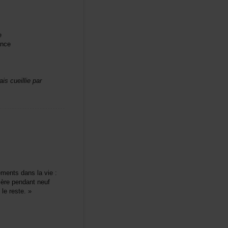
e
ance
iscueilliepar
mentsdanslavie:
rependantneuf
lereste.»