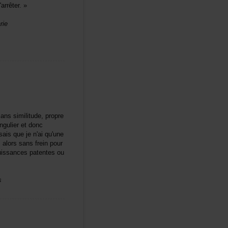
arrêter.»
rie
ssimilitude,propre
ngulieretdonc
esaisquejen'aiqu'une
ialorssansfreinpour
uissancespatentesou
s