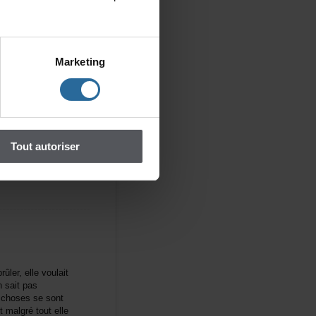
Marketing
agrandeurdela
semesure,àla
habitablesredonnées
itc'estdepardela
uitoutseul,emplisse
Toutautoriser
ûler,ellevoulait
nsaitpas
chosessesont
malgrétoutelle