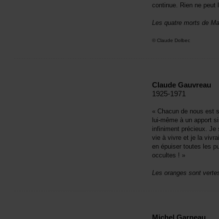
continue.Riennepeutl'
LesquatremortsdeMa
©ClaudeDolbec
ClaudeGauvreau
1925-1971
«Chacundenousestsan
lui-mêmeàunapportsi
infinimentprécieux.J
vieàvivreetjelavivra
enépuisertouteslesp
occultes!»
Lesorangessontverte
MichelGarneau