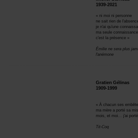
1939-2021
«nimoinipersonne
nesaitriendel'absenc
jen'aiqu'uneconnaiss
maseuleconnaissance
c'estlaprésence»
Émilieneseraplusjama
l'anémone
GratienGélinas
1909-1999
«Àchacunsesembête
mamèreaportésamisè
mois,etmoi…j'aiporté
Tit-Coq