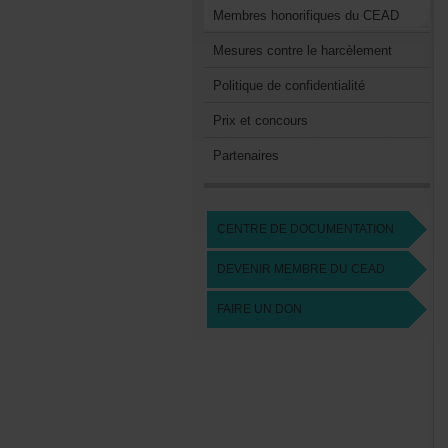
MembreshonorifiquesduCEAD
Mesurescontreleharcèlement
Politiquedeconfidentialité
Prixetconcours
Partenaires
CENTREDEDOCUMENTATION
DEVENIRMEMBREDUCEAD
FAIREUNDON