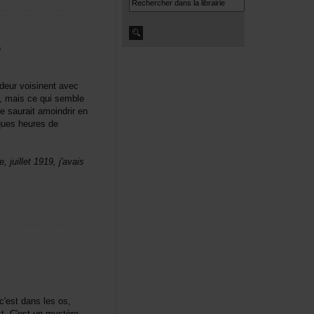
e
deurvoisinentavec
t,maiscequisemble
esauraitamoindriren
quesheuresde
,juillet1919,j'avais
'estdanslesos,
est.C'estunmystère.