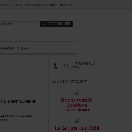
ACCUEIL
ÉQUIPEETCOORDONNÉES
ENGLISH
PARTAGERLA
PAGE
DANSLALIBRAIRIE
Bonneretraite
esàladramaturgieen
Jocelyne
FabienCloutier
tionqui,chacune,
tons.
LeScriptarium2018