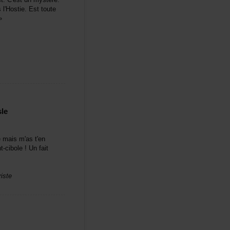
Hostie.Esttoute
»
le
émaism'ast'en
t-cibole!Unfait
iste