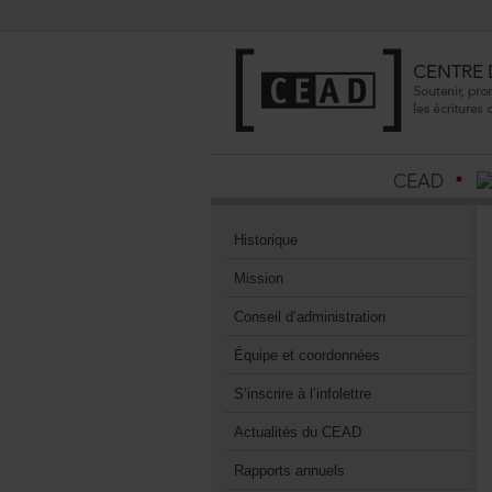
Historique
Mission
Conseild’administration
Équipeetcoordonnées
S’inscrireàl’infolettre
ActualitésduCEAD
Rapportsannuels