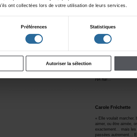
ilsontcollectéeslorsdevotreutilisationdeleursservices.
RéjeanDucharme
Préférences
Statistiques
1941-2016
«Notrevaleurc'estàl
patinoirevidequ'elle
multitudedessolitudes
auxgradins.Cequis'ag
pardieetquenotrecri,l
Autoriserlasélection
toutel'emplithéâtre.»
HAha!...
CaroleFréchette
«Ellevoulaitmarcher,br
aimer,ouêtreaimée,o
exactement…maisles
passéesautrement…Et