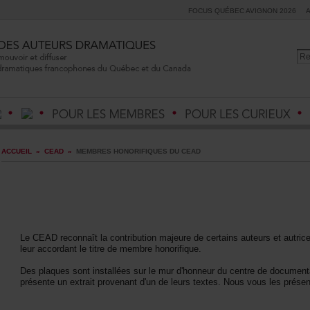
FOCUSQUÉBECAVIGNON2026
ACCUEIL
»
CEAD
»
MEMBRESHONORIFIQUESDUCEAD
LeCEADreconnaîtlacontributionmajeuredecertainsauteursetautric
leuraccordantletitredemembrehonorifique.
Desplaquessontinstalléessurlemurd'honneurducentrededocumenta
présenteunextraitprovenantd'undeleurstextes.Nousvouslesprésen