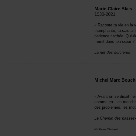
Marie-ClaireBlais
1939-2021
«Racontetavieenlavi
triomphante,tusaisai
patiencecachée.Quié
frémitdanstoncœur?
Lanefdessorcières
MichelMarcBouch
«Avantonsedisaitrien
commeça.Lesmauditsm
desproblèmes,lesmot
LeChemindespasses-
©OlivierClertant