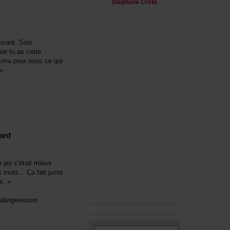
StéphaneCrête
vant.Sois
mertuascette
crirapournouscequi
»
ard
pisc'étaitmieux
ots...Çafaitjuste
s.»
dangereuses