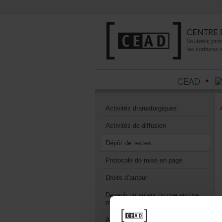
Activitésdramaturgiques
Activitésdediffusion
Dépôtdetextes
Protocoledemiseenpage
Droitsd’auteur
Devenirunauteurouuneautrice
membre
AvantagesmembreduCEAD