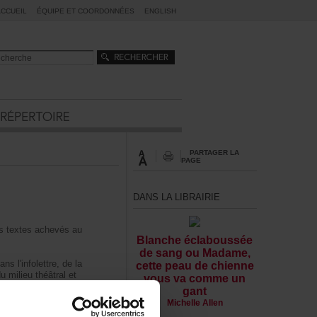
ACCUEIL
ÉQUIPEETCOORDONNÉES
ENGLISH
PARTAGERLA
PAGE
DANSLALIBRAIRIE
rstextesachevésau
Blancheéclaboussée
desangouMadame,
nsl'infolettre,dela
cettepeaudechienne
umilieuthéâtralet
vousvacommeun
cumentation.
gant
MichelleAllen
doivents'assurerde