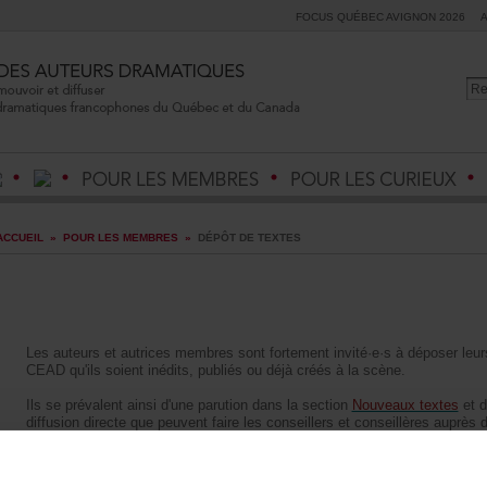
FOCUSQUÉBECAVIGNON2026
ACCUEIL
»
POURLESMEMBRES
»
DÉPÔTDETEXTES
Lesauteursetautricesmembressontfortementinvité·e·sàdéposerleu
CEADqu'ilssoientinédits,publiésoudéjàcréésàlascène.
Ilsseprévalentainsid'uneparutiondanslasection
Nouveauxtextes
etda
diffusiondirectequepeuventfairelesconseillersetconseillèresauprèsd
d'uneaccessibilitédeleurtextepourlegrandpublicgrâceaucentrededo
Lorsqu'ilsdéposentuntextenon-publié,lesauteursetautricesmembres