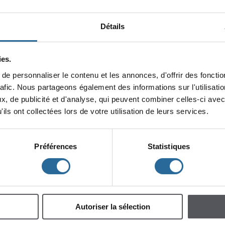
répondreau
protocoledemiseenpage
.Celui-ciassureàl'auteuroul'
standarddeprésentationquiconvientauxactivitésdediffusiondontilfer
sontexte,l'auteuroul'autricemembredoitenfaireparvenirunecopieél
Détails
d'unefichededépôtcomplétée.
Étape1
:
Remplirleformulaire
Étape2:Envoyezvotretextequirespectele
protocoledemiseenpag
es.
PDFaucentrededocumentationàl'adressesuivante:centre.de.doc
epersonnaliserlecontenuetlesannonces,d'offrirdesfonction
Attention
:
Vousdevezimpérativementrespecterleprotocoledemisee
rafic.Nouspartageonségalementdesinformationssurl'utilisat
formulairepourquevotretextesoitenregistréetdiffusé,mercidevotrec
x,depublicitéetd'analyse,quipeuventcombinercelles-ciavec
ilsontcollectéeslorsdevotreutilisationdeleursservices.
Préférences
Statistiques
Autoriserlasélection