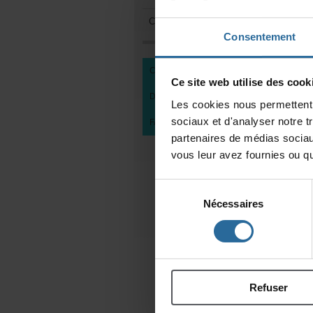
Comitésdemembres
Consentement
CENTREDEDOCUMENTATION
Cesitewebutilisedescooki
DEVENIRMEMBREDUCEAD
Lescookiesnouspermettentd
sociauxetd'analysernotret
FAIREUNDON
partenairesdemédiassociau
vousleuravezfourniesouqu'
Sélection
Nécessaires
du
consentement
Refuser