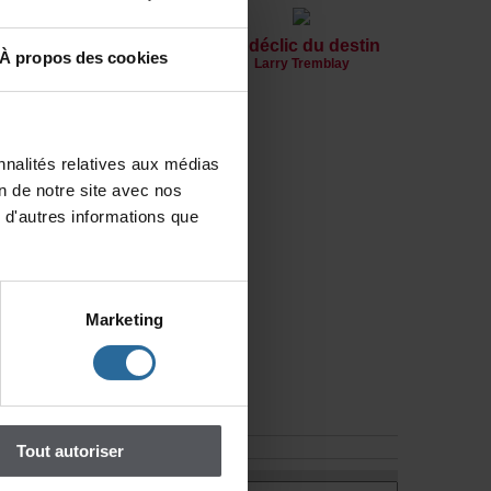
autriceetauCEADun
al'objet.Pourdéposer
ectroniqueaccompagnée
Ledéclicdudestin
Àproposdescookies
LarryTremblay
e
enformatWordet
@cead.qc.ca.
nalitésrelativesauxmédias
npageetremplirle
iondenotresiteavecnos
ompréhension.
d'autresinformationsque
Marketing
Toutautoriser