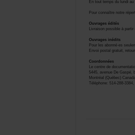
Entouttempsdulundiau
Pourconnaîtrenotrerépert
Ouvragesédités
Livraisonpossibleàpart
Ouvragesinédits
Pourlesabonné·esseule
Envoipostalgratuit,reto
Coordonnées
Lecentrededocumentat
5445,avenueDeGaspé,b
Montréal(Québec)Cana
Téléphone:514-288-3384