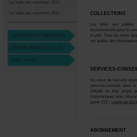
LaSalledesmachines2022
LaSalledesmachines2021
COLLECTIONS
Lestitresnonpubliéss
exclusivementpourlaven
leprêt.Touslestitresdi
CENTREDEDOCUMENTATION
estpublié,lesinformatio
DEVENIRMEMBREDUCEAD
FAIREUNDON
SERVICES-CONSEI
Aucœurdel'activitédra
services-conseilsdansl
d'étudeoud'unprojetp
communiqueravecAlexan
poste222/
centre.de.doc
ABONNEMENT