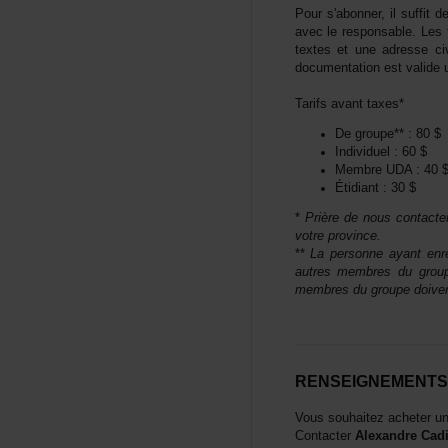
Pours'abonner,ilsuffit
avecleresponsable.Lesf
textesetuneadresseci
documentationestvali
Tarifsavanttaxes*
Degroupe**:80$
Individuel:60$
MembreUDA:40
Étidiant:30$
*
Prièredenouscontacte
votreprovince.
**
Lapersonneayantenre
autresmembresdugroup
membresdugroupedoiven
RENSEIGNEMENT
Voussouhaitezacheteru
Contacter
AlexandreCad