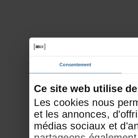
Consentement
Cesitewebutilisede
Lescookiesnousperm
etlesannonces,d'offri
médiassociauxetd'an
partageonségalementd