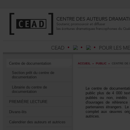
Centrededocumentation
ACCUEIL
»
PUBLIC
»
CENTREDED
Sectionprêtducentrede
documentation
Librairieducentrede
Lecentrededocumentat
documentation
publicplusde4000text
publiésounon,inédits
PREMIÈRELECTURE
d'ouvragesderéférenc
partenairesétrangers.
completauxœuvresorig
Divans-lits
autrices.
Calendrierdesauteursetautrices