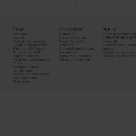
CEAD
FONDATION
PUBLIC
Historique
Historique
Centrededocumentati
Mission
PrixdelaFondation
PREMIÈRELECTURE
Conseild’administration
FondsMichelMarc
Divans-lits
Équipeetcoordonnées
Bouchard
Calendrierdesauteur
S’inscrireàl’infolettre
Conseild’administration
autrices
ActualitésduCEAD
Partenaires
LaSalledesmachine
Rapportsannuels
AppuyezlaFondation
LaSalledesmachine
Membreshonorifiquesdu
Objetspromotionnels
CEAD
Mesurescontrele
harcèlement
Politiquedeconfidentialité
Prixetconcours
Partenaires