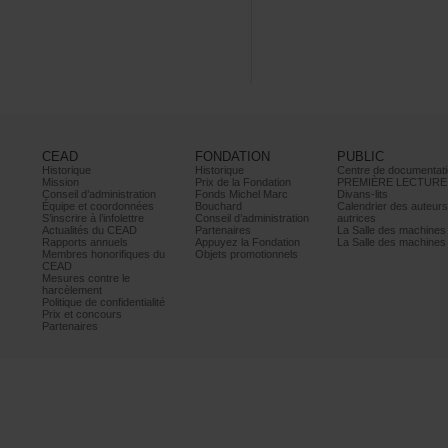
CEAD
FONDATION
PUBLIC
Historique
Historique
Centrededocumentati
Mission
PrixdelaFondation
PREMIÈRELECTURE
Conseild’administration
FondsMichelMarc
Divans-lits
Équipeetcoordonnées
Bouchard
Calendrierdesauteur
S’inscrireàl’infolettre
Conseild’administration
autrices
ActualitésduCEAD
Partenaires
LaSalledesmachine
Rapportsannuels
AppuyezlaFondation
LaSalledesmachine
Membreshonorifiquesdu
Objetspromotionnels
CEAD
Mesurescontrele
harcèlement
Politiquedeconfidentialité
Prixetconcours
Partenaires