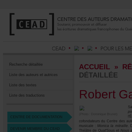
Recherchedétaillée
ACCUEIL
»
RÉ
DÉTAILLÉE
Listedesauteursetautrices
Listedestextes
RobertGa
Listedestraductions
S
po
(Photo:DominiqueBrunet)
l
CENTREDEDOCUMENTATION
cofondateursduCentredesau
musicale:
Monicalamitraille
.
DEVENIRMEMBREDUCEAD
ThéâtredeQuat'Souset
Nousa