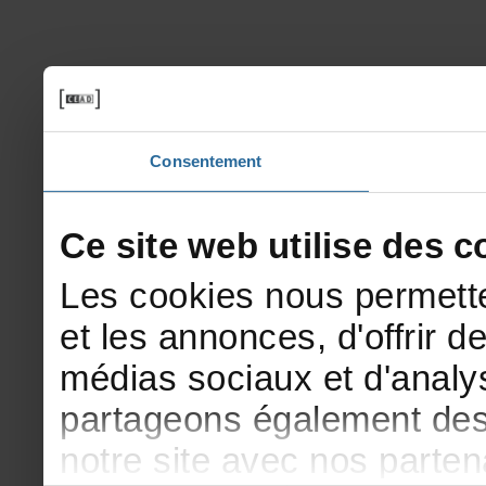
Consentement
Cesitewebutilisedesco
Lescookiesnouspermette
etlesannonces,d'offrirde
médiassociauxetd'analys
partageonségalementdesi
notresiteavecnosparte