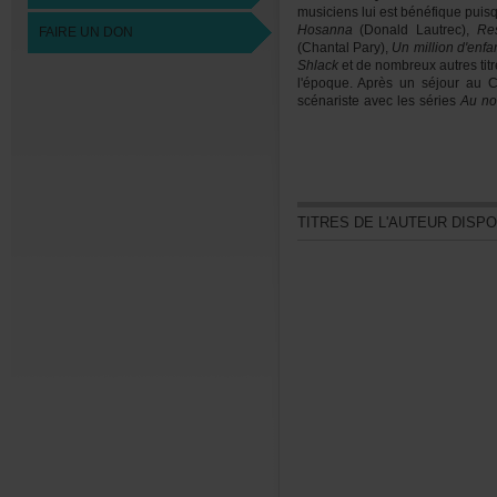
musiciensluiestbénéfiquepuisq
Hosanna
(DonaldLautrec),
Re
FAIREUNDON
(ChantalPary),
Unmilliond'enfa
Shlack
etdenombreuxautrestit
l'époque.AprèsunséjourauCa
scénaristeaveclesséries
Auno
romanséponymesdeFrancineOue
dedocumentairespourlatélé
navigationdeplaisance,dif
scénarisationchezParlima
Laurentides.Enfin,ilestundes
2001.RobertGauthierestdécé
TITRESDEL'AUTEURDISP