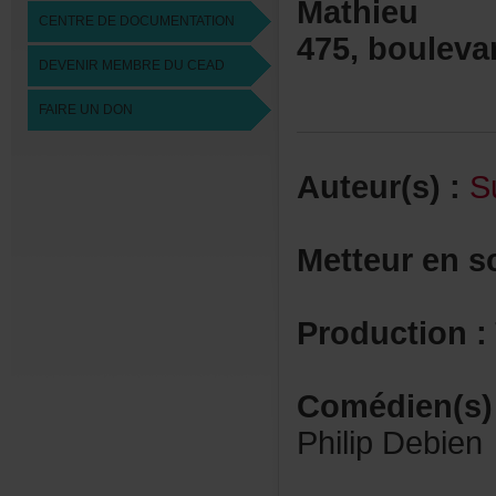
Mathieu
CENTREDEDOCUMENTATION
475,bouleva
DEVENIRMEMBREDUCEAD
FAIREUNDON
Auteur(s):
S
Metteurens
Production:
Comédien(s)
PhilipDebien