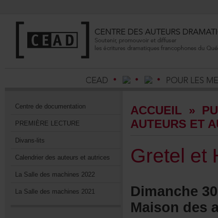
Centrededocumentation
ACCUEIL
»
PU
AUTEURSETA
PREMIÈRELECTURE
Divans-lits
Gretelet
Calendrierdesauteursetautrices
LaSalledesmachines2022
Dimanche30
LaSalledesmachines2021
Maisondesa