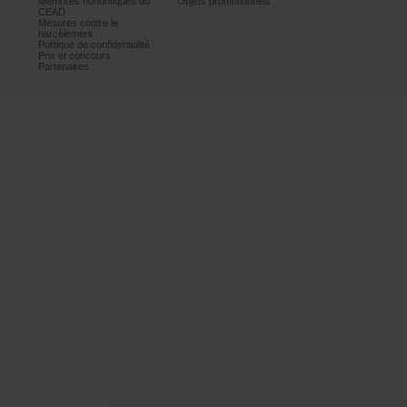
Membreshonorifiquesdu
Objetspromotionnels
CEAD
Mesurescontrele
harcèlement
Politiquedeconfidentialité
Prixetconcours
Partenaires