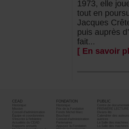
1973,ellejou
toutenpours
JacquesCrêt
puisauprèsd’
fait...
[Ensavoirpl
CEAD
FONDATION
PUBLIC
Historique
Historique
Centrededocumentati
Mission
PrixdelaFondation
PREMIÈRELECTURE
Conseild’administration
FondsMichelMarc
Divans-lits
Équipeetcoordonnées
Bouchard
Calendrierdesauteur
S’inscrireàl’infolettre
Conseild’administration
autrices
ActualitésduCEAD
Partenaires
LaSalledesmachine
Rapportsannuels
AppuyezlaFondation
LaSalledesmachine