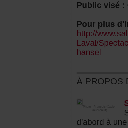
Publicvisé:
Pourplusd'i
http://www.sa
Laval/Spectacl
hansel
ÀPROPOSDE
(Photo:François-Xavier
Gaudreault)
d’abordàune