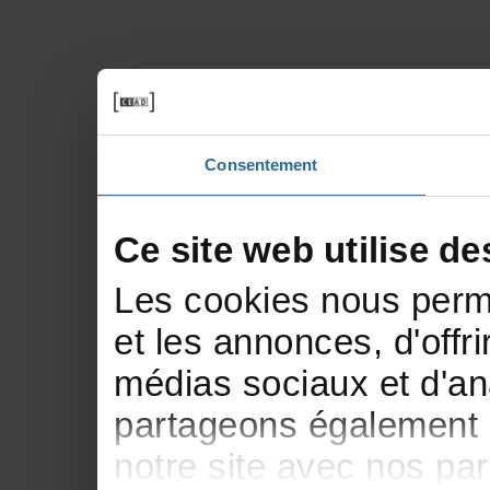
Consentement
Cesitewebutilisede
Lescookiesnousperme
etlesannonces,d'offri
médiassociauxetd'ana
partageonségalementd
notresiteavecnospar