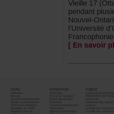
Vieille17(Ot
pendantplus
Nouvel-Ontar
l'Université
Francophonie
[Ensavoirpl
CEAD
FONDATION
PUBLIC
Historique
Historique
Centrededocumentati
Mission
PrixdelaFondation
PREMIÈRELECTURE
Conseild’administration
FondsMichelMarc
Divans-lits
Équipeetcoordonnées
Bouchard
Calendrierdesauteur
S’inscrireàl’infolettre
Conseild’administration
autrices
ActualitésduCEAD
Partenaires
LaSalledesmachine
Rapportsannuels
AppuyezlaFondation
LaSalledesmachine