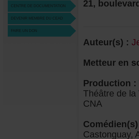
21,boulevar
CENTREDEDOCUMENTATION
DEVENIRMEMBREDUCEAD
FAIREUNDON
Auteur(s):
J
Metteurens
Production:
ThéâtredelaV
CNA
Comédien(s)
Castonguay,A