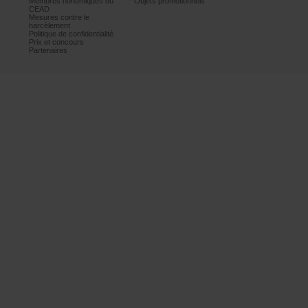
Membreshonorifiquesdu
Objetspromotionnels
CEAD
Mesurescontrele
harcèlement
Politiquedeconfidentialité
Prixetconcours
Partenaires