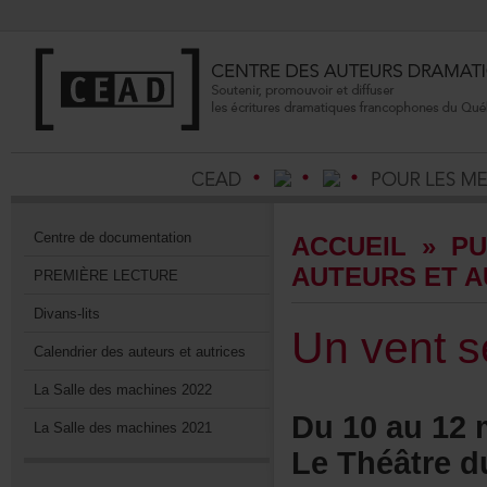
Centrededocumentation
ACCUEIL
»
PU
AUTEURSETA
PREMIÈRELECTURE
Divans-lits
Unventse
Calendrierdesauteursetautrices
LaSalledesmachines2022
Du10au12m
LaSalledesmachines2021
LeThéâtredu