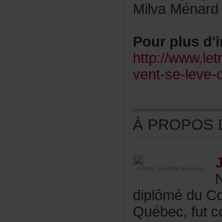
MilvaMénar
Pourplusd'i
http://www.le
vent-se-leve-q
ÀPROPOSDE
(Photo:RachelleBergeron)
diplôméduCon
Québec,futc