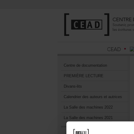
Centrededocumentation
PREMIÈRELECTURE
Divans-lits
Calendrierdesauteursetautrices
LaSalledesmachines2022
LaSalledesmachines2021