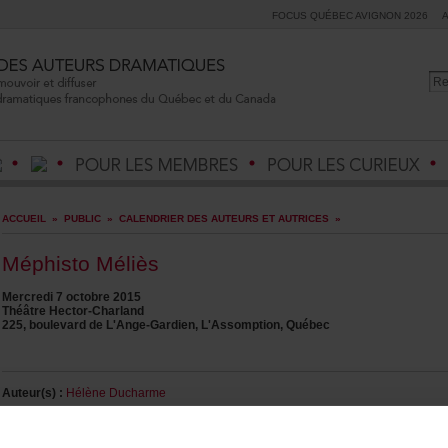
FOCUSQUÉBECAVIGNON2026
ACCUEIL
»
PUBLIC
»
CALENDRIERDESAUTEURSETAUTRICES
»
MéphistoMéliès
Mercredi7octobre2015
ThéâtreHector-Charland
225,boulevarddeL'Ange-Gardien,L'Assomption,Québec
Auteur(s):
HélèneDucharme
Metteurenscène:
HélèneDucharme