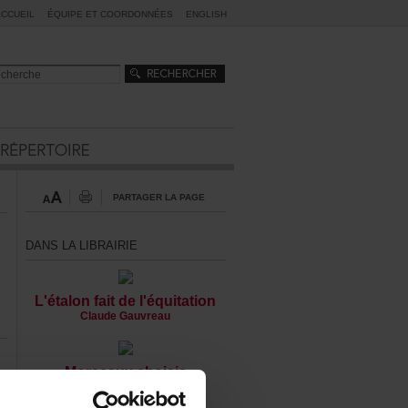
ACCUEIL
ÉQUIPEETCOORDONNÉES
ENGLISH
PARTAGERLAPAGE
DANSLALIBRAIRIE
L'étalonfaitdel'équitation
ClaudeGauvreau
Morceauxchoisis
CaroleFréchette