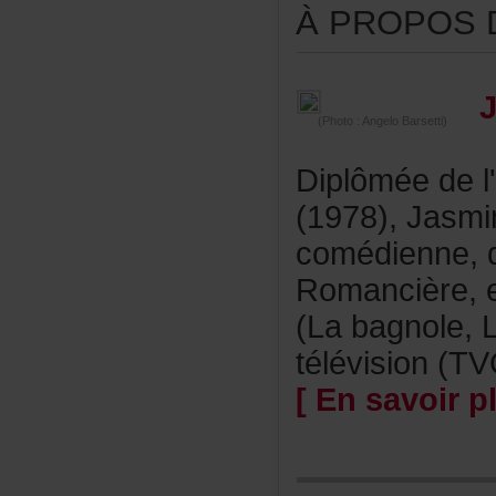
ÀPROPOSDE
(Photo:AngeloBarsetti)
Diplôméedel
(1978),Jasm
comédienne,
Romancière,
(Labagnole,L
télévision(TV
[Ensavoirpl