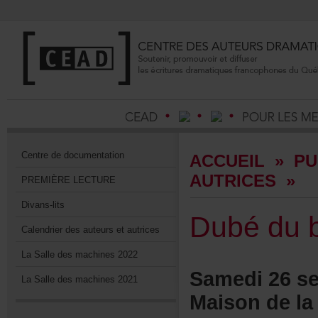
Centrededocumentation
ACCUEIL
»
PU
AUTRICES
»
PREMIÈRELECTURE
Divans-lits
Dubédub
Calendrierdesauteursetautrices
LaSalledesmachines2022
Samedi26se
LaSalledesmachines2021
Maisondelac