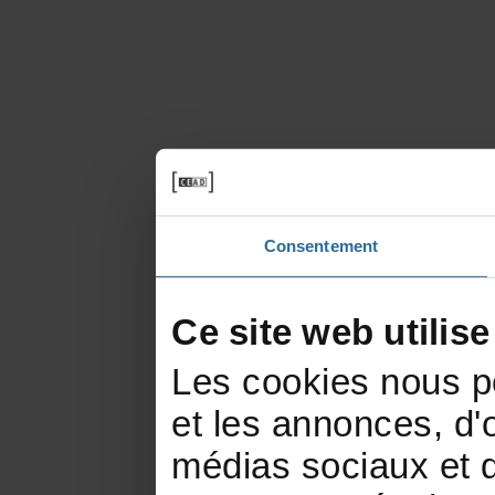
Consentement
Cesitewebutilis
Lescookiesnouspe
etlesannonces,d'of
médiassociauxetd'