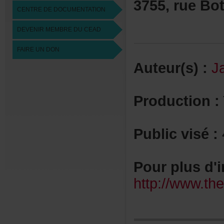
3755,rueBot
CENTREDEDOCUMENTATION
DEVENIRMEMBREDUCEAD
FAIREUNDON
Auteur(s):
J
Production:
Publicvisé:
Pourplusd'i
http://www.t