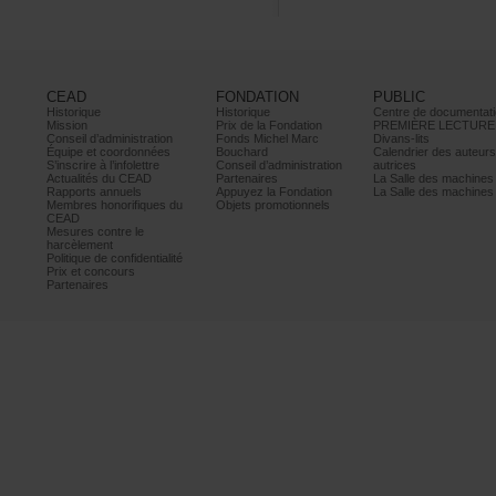
CEAD
FONDATION
PUBLIC
Historique
Historique
Centrededocumentati
Mission
PrixdelaFondation
PREMIÈRELECTURE
Conseild’administration
FondsMichelMarc
Divans-lits
Équipeetcoordonnées
Bouchard
Calendrierdesauteur
S’inscrireàl’infolettre
Conseild’administration
autrices
ActualitésduCEAD
Partenaires
LaSalledesmachine
Rapportsannuels
AppuyezlaFondation
LaSalledesmachine
Membreshonorifiquesdu
Objetspromotionnels
CEAD
Mesurescontrele
harcèlement
Politiquedeconfidentialité
Prixetconcours
Partenaires