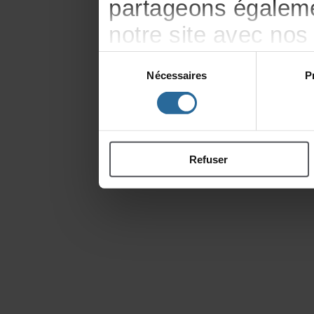
partageonségaleme
notresiteavecnos
publicitéetd'anal
Sélection
Nécessaires
P
du
d'autresinformati
consentement
ontcollectéeslorsd
Refuser