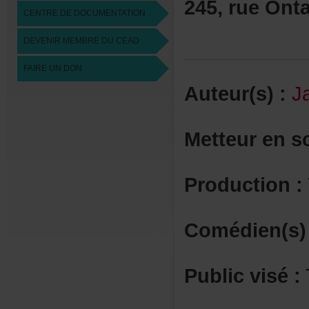
245,rueOnta
CENTREDEDOCUMENTATION
DEVENIRMEMBREDUCEAD
FAIREUNDON
Auteur(s):
J
Metteurens
Production:
Comédien(s)
Publicvisé: