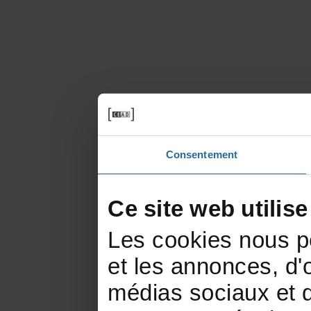
Consentement
Cesitewebutilis
Lescookiesnouspe
etlesannonces,d'of
médiassociauxetd'