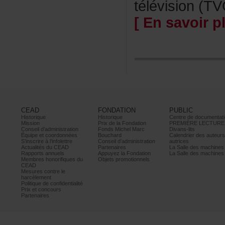
télévision(TV
[Ensavoirpl
CEAD
FONDATION
PUBLIC
Historique
Historique
Centrededocumentati
Mission
PrixdelaFondation
PREMIÈRELECTURE
Conseild’administration
FondsMichelMarc
Divans-lits
Équipeetcoordonnées
Bouchard
Calendrierdesauteur
S’inscrireàl’infolettre
Conseild’administration
autrices
ActualitésduCEAD
Partenaires
LaSalledesmachine
Rapportsannuels
AppuyezlaFondation
LaSalledesmachine
Membreshonorifiquesdu
Objetspromotionnels
CEAD
Mesurescontrele
harcèlement
Politiquedeconfidentialité
Prixetconcours
Partenaires