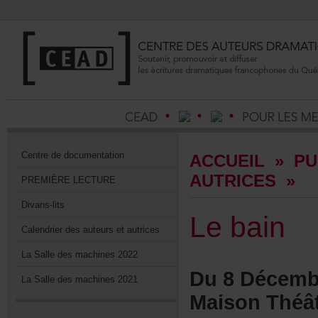
Centrededocumentation
ACCUEIL
»
PU
AUTRICES
»
PREMIÈRELECTURE
Divans-lits
Lebain
Calendrierdesauteursetautrices
LaSalledesmachines2022
Du8Décembr
LaSalledesmachines2021
MaisonThéât