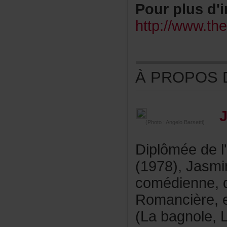
Pourplusd'i
http://www.t
ÀPROPOSDE
(Photo:AngeloBarsetti)
Diplôméedel
(1978),Jasm
comédienne,
Romancière,
(Labagnole,L