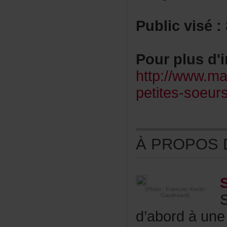
Publicvisé:
Pourplusd'i
http://www.ma
petites-soeurs
ÀPROPOSDE
(Photo:François-Xavier
Gaudreault)
d’abordàune