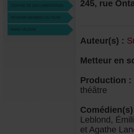
245,rueOnta
CENTREDEDOCUMENTATION
DEVENIRMEMBREDUCEAD
FAIREUNDON
Auteur(s):
S
Metteurens
Production:
théâtre
Comédien(s)
Leblond,Émi
etAgatheLanc