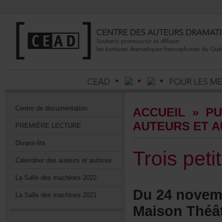
Centrededocumentation
ACCUEIL
»
PU
AUTEURSETA
PREMIÈRELECTURE
Divans-lits
Troispeti
Calendrierdesauteursetautrices
LaSalledesmachines2022
Du24novem
LaSalledesmachines2021
MaisonThéât