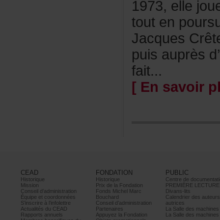
1973,ellejou
toutenpours
JacquesCrêt
puisauprèsd’
fait...
[Ensavoirpl
CEAD
FONDATION
PUBLIC
Historique
Historique
Centrededocumentati
Mission
PrixdelaFondation
PREMIÈRELECTURE
Conseild’administration
FondsMichelMarc
Divans-lits
Équipeetcoordonnées
Bouchard
Calendrierdesauteur
S’inscrireàl’infolettre
Conseild’administration
autrices
ActualitésduCEAD
Partenaires
LaSalledesmachine
Rapportsannuels
AppuyezlaFondation
LaSalledesmachine