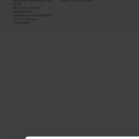
Membreshonorifiquesdu
Objetspromotionnels
CEAD
Mesurescontrele
harcèlement
Politiquedeconfidentialité
Prixetconcours
Partenaires