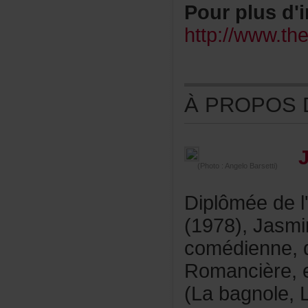
Pourplusd'i
http://www.t
ÀPROPOSDE
(Photo:AngeloBarsetti)
Diplôméedel
(1978),Jasm
comédienne,
Romancière,
(Labagnole,L