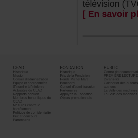
télévision(TV
[Ensavoirpl
CEAD
FONDATION
PUBLIC
Historique
Historique
Centrededocumentati
Mission
PrixdelaFondation
PREMIÈRELECTURE
Conseild’administration
FondsMichelMarc
Divans-lits
Équipeetcoordonnées
Bouchard
Calendrierdesauteur
S’inscrireàl’infolettre
Conseild’administration
autrices
ActualitésduCEAD
Partenaires
LaSalledesmachine
Rapportsannuels
AppuyezlaFondation
LaSalledesmachine
Membreshonorifiquesdu
Objetspromotionnels
CEAD
Mesurescontrele
harcèlement
Politiquedeconfidentialité
Prixetconcours
Partenaires