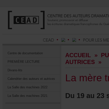
Centrededocumentation
ACCUEIL
»
PU
AUTRICES
»
PREMIÈRELECTURE
Divans-lits
Lamèretr
Calendrierdesauteursetautrices
LaSalledesmachines2022
Du19au23s
LaSalledesmachines2021