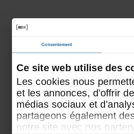
Consentement
Cesitewebutilisedesco
Lescookiesnouspermette
etlesannonces,d'offrirde
médiassociauxetd'analys
partageonségalementdesi
notresiteavecnosparte