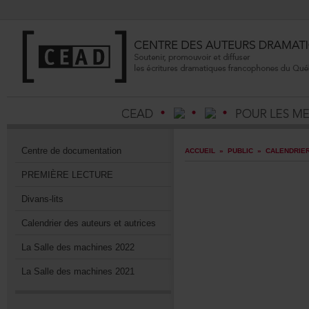
Centrededocumentation
ACCUEIL
»
PUBLIC
»
CALENDRIE
PREMIÈRELECTURE
Divans-lits
Calendrierdesauteursetautrices
LaSalledesmachines2022
LaSalledesmachines2021