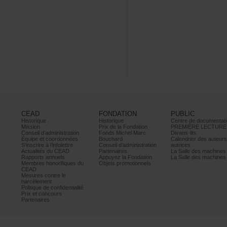
CEAD
FONDATION
PUBLIC
Historique
Historique
Centrededocumentati
Mission
PrixdelaFondation
PREMIÈRELECTURE
Conseild’administration
FondsMichelMarc
Divans-lits
Équipeetcoordonnées
Bouchard
Calendrierdesauteur
S’inscrireàl’infolettre
Conseild’administration
autrices
ActualitésduCEAD
Partenaires
LaSalledesmachine
Rapportsannuels
AppuyezlaFondation
LaSalledesmachine
Membreshonorifiquesdu
Objetspromotionnels
CEAD
Mesurescontrele
harcèlement
Politiquedeconfidentialité
Prixetconcours
Partenaires