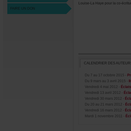
Louise-LaHayepourlaco-écritu
FAIREUNDON
CALENDRIERDESAUTEUR
Du7au17octobre2015-
Pr
Du9marsau3avril2015-
I
Vendredi4mai2012-
Éclat
Vendredi13avril2012-
Écla
Vendredi30mars2012-
Écl
Du20au21mars2012-
Écl
Vendredi16mars2012-
Écl
Mardi1novembre2011-
Écl