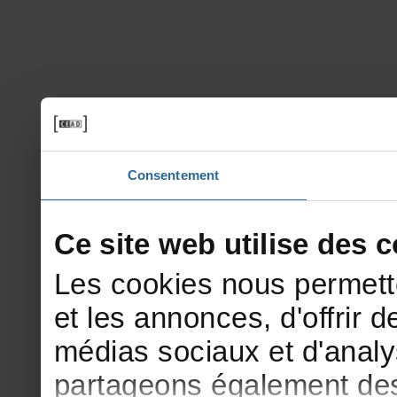
Consentement
Cesitewebutilisedesco
Lescookiesnouspermett
etlesannonces,d'offrirde
médiassociauxetd'analy
partageonségalementdesi