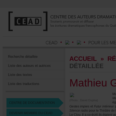
Recherchedétaillée
ACCUEIL
»
RÉ
DÉTAILLÉE
Listedesauteursetautrices
Listedestextes
MathieuG
Listedestraductions
M
M
(Photo:DavidOspina)
ég
CENTREDEDOCUMENTATION
Gestesimpies
et
Futurintérieur
p
Silenceradio
pourleThéâtredel
DEVENIRMEMBREDUCEAD
LeClou.Ilaco-écrit
Ilsétaientq