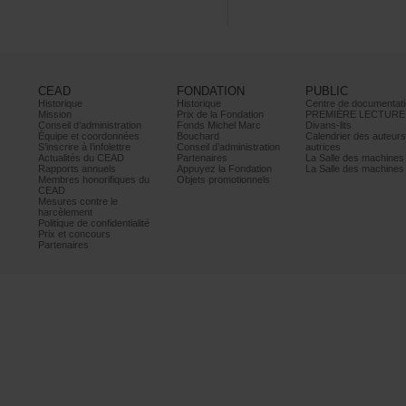
CEAD
FONDATION
PUBLIC
Historique
Historique
Centrededocumentati
Mission
PrixdelaFondation
PREMIÈRELECTURE
Conseild’administration
FondsMichelMarc
Divans-lits
Équipeetcoordonnées
Bouchard
Calendrierdesauteur
S’inscrireàl’infolettre
Conseild’administration
autrices
ActualitésduCEAD
Partenaires
LaSalledesmachine
Rapportsannuels
AppuyezlaFondation
LaSalledesmachine
Membreshonorifiquesdu
Objetspromotionnels
CEAD
Mesurescontrele
harcèlement
Politiquedeconfidentialité
Prixetconcours
Partenaires