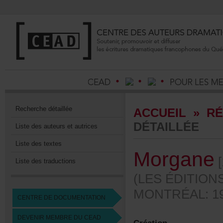
Recherchedétaillée
ACCUEIL
»
RÉ
DÉTAILLÉE
Listedesauteursetautrices
Listedestextes
Morgane
[
Listedestraductions
(LESÉDITIO
MONTRÉAL:19
CENTREDEDOCUMENTATION
DEVENIRMEMBREDUCEAD