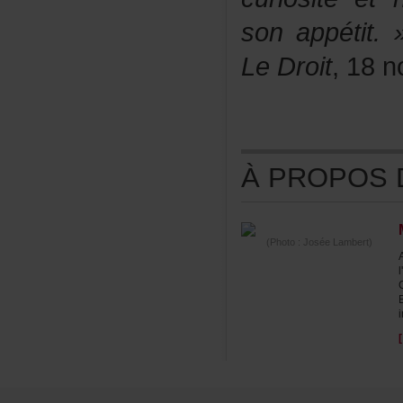
sonappétit.
LeDroit
,18n
ÀPROPOSDE
(Photo:JoséeLambert)