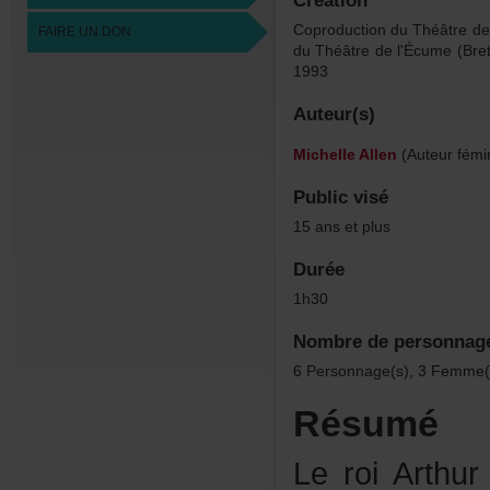
Création
CoproductionduThéâtredeC
FAIREUNDON
duThéâtredel'Écume(Bret
1993
Auteur(s)
MichelleAllen
(Auteurfémin
Publicvisé
15ansetplus
Durée
1h30
Nombredepersonnag
6Personnage(s),3Femme(
Résumé
LeroiArthur