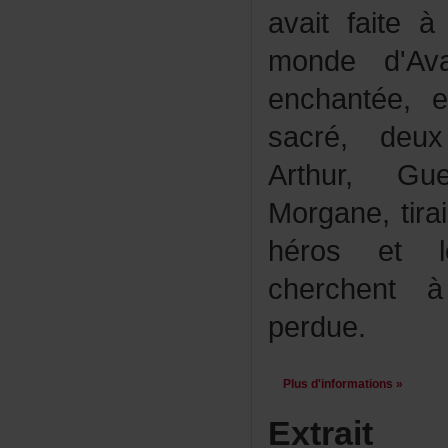
avaitfaite
monded'Av
enchantée,
sacré,deux
Arthur,Gu
Morgane,tira
hérosetle
cherchent
perdue.
Plusd'informations»
Extrait