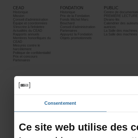
CEAD
FONDATION
PUBLIC
Historique
Historique
Centrededocumentati
Mission
PrixdelaFondation
PREMIÈRELECTURE
Conseild’administration
FondsMichelMarc
Divans-lits
Équipeetcoordonnées
Bouchard
Calendrierdesauteur
S’inscrireàl’infolettre
Conseild’administration
autrices
ActualitésduCEAD
Partenaires
LaSalledesmachine
Rapportsannuels
AppuyezlaFondation
LaSalledesmachine
Membreshonorifiquesdu
Objetspromotionnels
CEAD
Mesurescontrele
harcèlement
Politiquedeconfidentialité
Prixetconcours
Partenaires
Consentement
Cesitewebutilisedesco