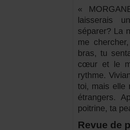
«MORGANE
laisserais
séparer?Lan
mechercher
bras,tusent
cœuretlem
rythme.Viv
toi,maisell
étrangers.Ap
poitrine,ta
Revuedep