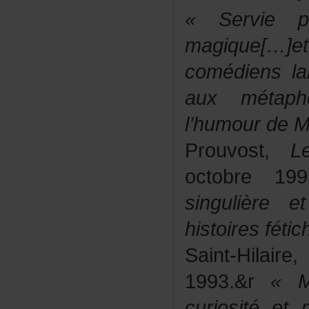
«Serviepa
magique[…]e
comédiensla
auxmétaph
l’humourdeMi
Prouvost,
L
octobre19
singulière
histoiresféti
Saint-Hilaire,
1993.&r
«Mi
curiositée