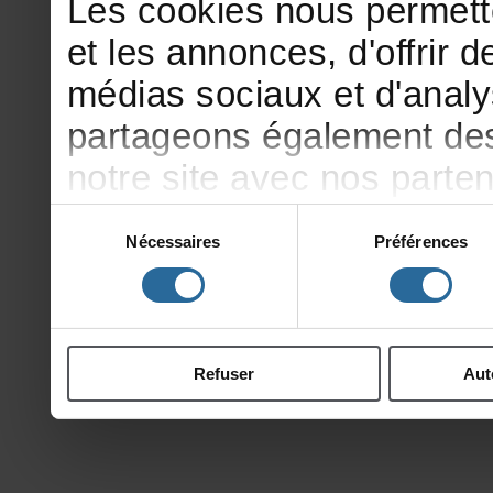
Lescookiesnouspermett
etlesannonces,d'offrirde
médiassociauxetd'analy
partageonségalementdesi
notresiteavecnosparte
publicitéetd'analyse,qu
Sélection
Nécessaires
Préférences
du
d'autresinformationsqu
consentement
ontcollectéeslorsdevotr
Refuser
Aut