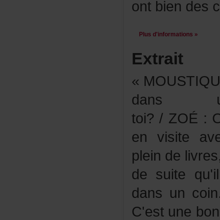
ontbiendesch
Plusd'informations»
Extrait
«MOUSTIQUE
dansune
toi?/ZOÉ:O
envisiteave
pleindelivre
desuitequ'i
dansuncoi
C'estunebon