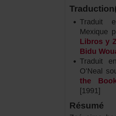
Traduction
Traduit
Mexiquep
Librosy
BiduWou
Traduit
O'Nealso
theBoo
[1991]
Résumé