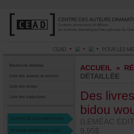
Recherchedétaillée
ACCUEIL
»
RÉ
DÉTAILLÉE
Listedesauteursetautrices
Listedestextes
Deslivr
Listedestraductions
bidouwo
CENTREDEDOCUMENTATION
(LEMÉACÉDIT
9.95$
DEVENIRMEMBREDUCEAD