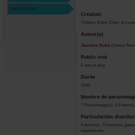
FAIREUNDON
Création
ThéâtreEntreChienetLou
Auteur(s)
JasmineDubé
(Auteurfémi
Publicvisé
6ansetplus
Durée
1h00
Nombredepersonnag
7Personnage(s),4Femme(
Particularitésdistribu
4femmes,3hommes(pouv
marionnette