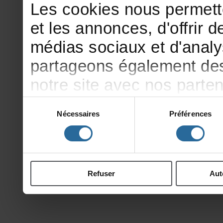
Lescookiesnouspermett
etlesannonces,d'offrirde
médiassociauxetd'analy
partageonségalementdesi
notresiteavecnosparte
publicitéetd'analyse,qu
Sélection
Nécessaires
Préférences
du
d'autresinformationsqu
consentement
ontcollectéeslorsdevotr
Refuser
Aut