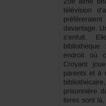
Zoéaimebea
télévisiond
préférera
davantage.U
s'enfuit.
bibliothèqu
endroitoùo
Croyantjo
parentsetà
bibliothéc
prisonnièred
livressontlà,