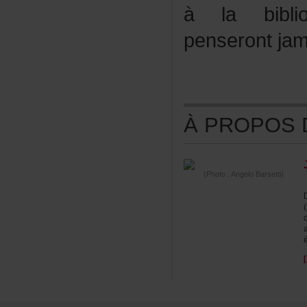
àlabiblio
penserontj
ÀPROPOSDE
(Photo:AngeloBarsetti)