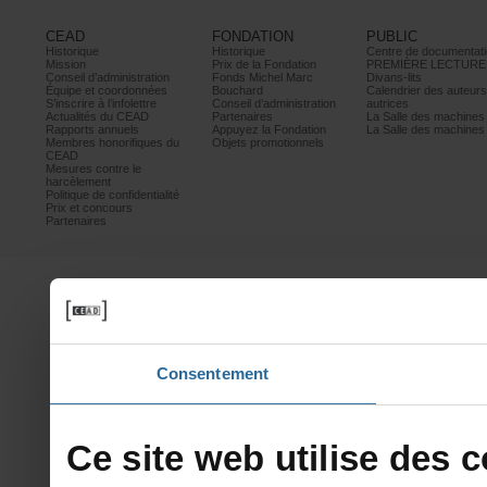
CEAD
FONDATION
PUBLIC
Historique
Historique
Centrededocumentati
Mission
PrixdelaFondation
PREMIÈRELECTURE
Conseild’administration
FondsMichelMarc
Divans-lits
Équipeetcoordonnées
Bouchard
Calendrierdesauteur
S’inscrireàl’infolettre
Conseild’administration
autrices
ActualitésduCEAD
Partenaires
LaSalledesmachine
Rapportsannuels
AppuyezlaFondation
LaSalledesmachine
Membreshonorifiquesdu
Objetspromotionnels
CEAD
Mesurescontrele
harcèlement
Politiquedeconfidentialité
Prixetconcours
Partenaires
Consentement
Cesitewebutilisedesco