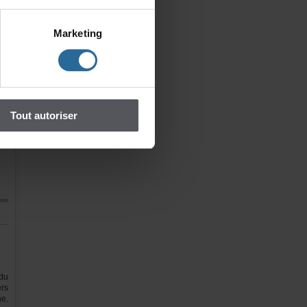
ac
Marketing
r,
et
de
ar
e-
de
Toutautoriser
ou
le
de
du
rs
e.