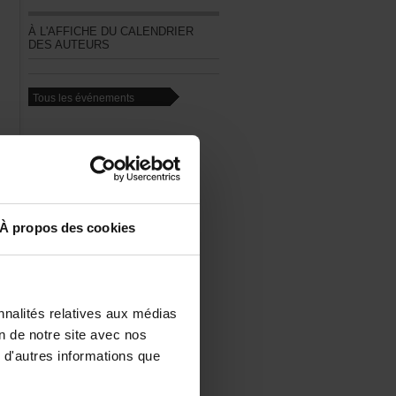
ÀL'AFFICHEDUCALENDRIER
DESAUTEURS
Touslesévénements
e.
Àproposdescookies
on
re
us
nalitésrelativesauxmédias
iondenotresiteavecnos
d'autresinformationsque
ns
en