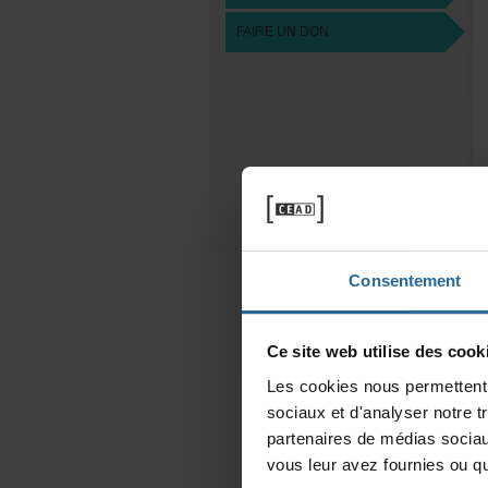
FAIREUNDON
Consentement
Cesitewebutilisedescooki
Lescookiesnouspermettentd
sociauxetd'analysernotret
partenairesdemédiassociau
vousleuravezfourniesouqu'