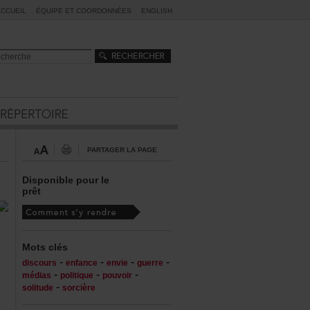
ACCUEIL
ÉQUIPEETCOORDONNÉES
ENGLISH
PARTAGERLAPAGE
Disponiblepourle
prêt
Motsclés
-
-
-
-
discours
enfance
envie
guerre
-
-
-
médias
politique
pouvoir
-
solitude
sorcière