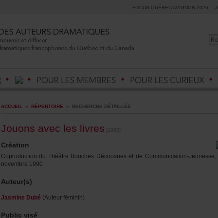
FOCUSQUÉBECAVIGNON2026
ACCUEIL
»
RÉPERTOIRE
»
RECHERCHEDÉTAILLÉE
Jouonsavecleslivres
[1989]
Création
CoproductionduThéâtreBouchesDécousuesetdeCommunication-Jeunesse,
novembre1990
Auteur(s)
JasmineDubé
(Auteurféminin)
Publicvisé