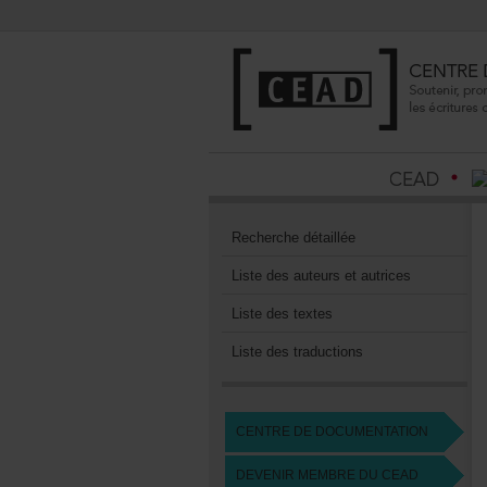
Recherchedétaillée
Listedesauteursetautrices
Listedestextes
Listedestraductions
CENTREDEDOCUMENTATION
DEVENIRMEMBREDUCEAD