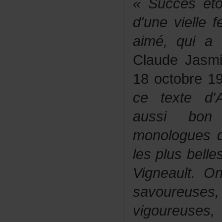
«Succèséton
d'uneviell
aimé,quia"
ClaudeJasm
18octobre1
cetexted'An
aussibon
monologues
lesplusbelle
Vigneault.
savoureu
vigoureuses