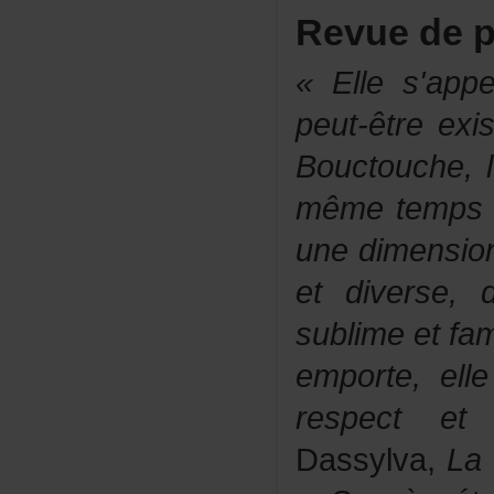
Revuedep
«Elles'app
peut-êtreexi
Bouctouche,
mêmetempsq
unedimensio
etdiverse,dé
sublimeetfami
emporte,elle
respectetl
Dassylva,
La