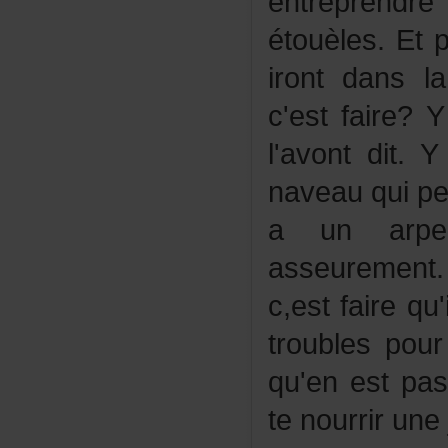
entreprend
étouèles.Etp
irontdansl
c'estfaire
l'avontdi
naveauquipe
aunarpen
asseuremen
c,estfairequ
troublespou
qu'enestpa
tenourrirun