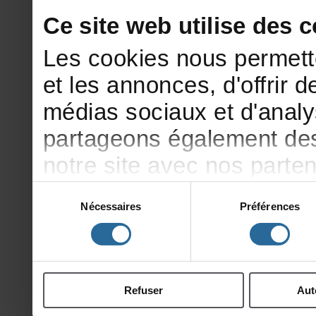
Cesitewebutilisedesco
Lescookiesnouspermett
etlesannonces,d'offrirde
médiassociauxetd'analy
partageonségalementdesi
notresiteavecnosparte
publicitéetd'analyse,qu
Sélection
Nécessaires
Préférences
du
d'autresinformationsqu
consentement
ontcollectéeslorsdevotr
Refuser
Aut