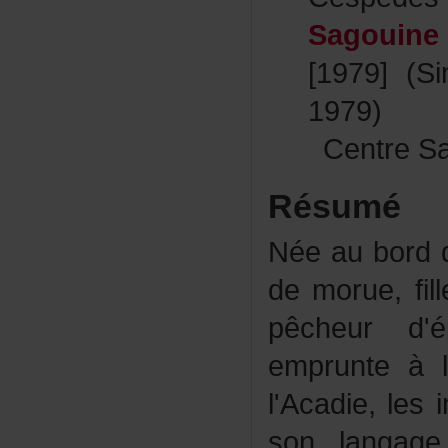
Sagouine
[1979](S
1979)
CentreS
Résumé
Néeaubordde
demorue,fi
pêcheurd'é
emprunteà
l'Acadie,le
sonlangag