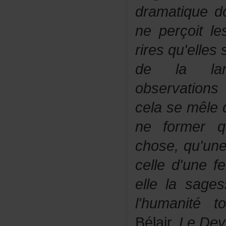
dramatiqued
neperçoitle
riresqu'elles
delalang
observations
celasemêle
neformerq
chose,qu'u
celled'une
ellelasage
l'humanitét
Bélair,
LeDev