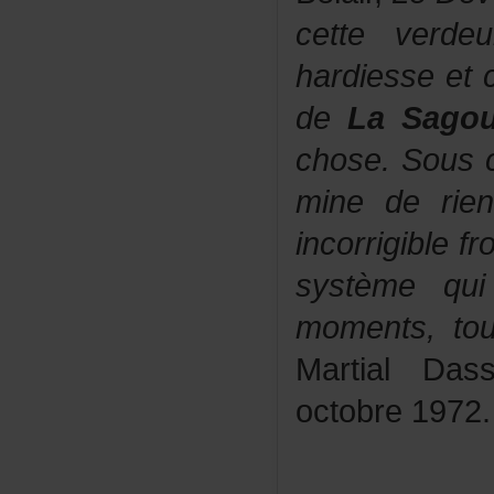
cetteverdeu
hardiesseet
de
LaSagou
chose.Sousc
minederie
incorrigiblef
systèmequ
moments,to
MartialDas
octobre1972.