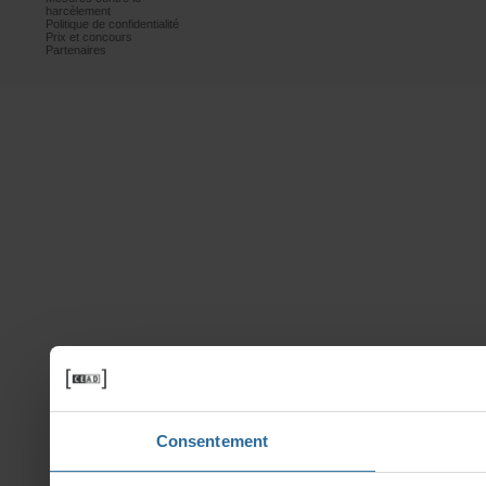
harcèlement
Politiquedeconfidentialité
Prixetconcours
Partenaires
Consentement