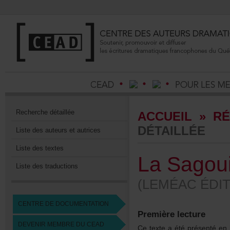
Recherchedétaillée
ACCUEIL
»
RÉ
DÉTAILLÉE
Listedesauteursetautrices
Listedestextes
LaSagou
Listedestraductions
(LEMÉACÉDIT
CENTREDEDOCUMENTATION
Premièrelecture
DEVENIRMEMBREDUCEAD
Cetexteaétéprésentéenl