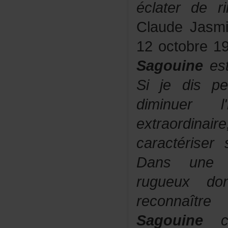
éclaterder
ClaudeJasm
12octobre1
Sagouine
est
Sijedispe
diminuerl
extraordinai
caractérise
Dansunel
rugueuxd
reconnaît
Sagouine
ci