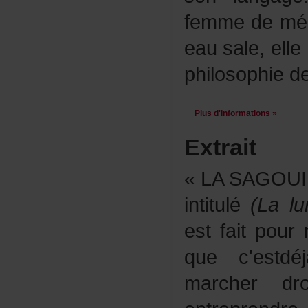
femmedemén
eausale,elle
philosophied
Plusd'informations»
Extrait
«LASAGOUIN
intitulé
(Lalu
estfaitpour
quec'estd
marcherdro