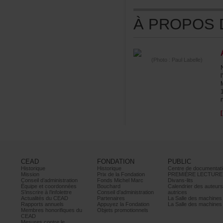
ÀPROPOSDE
(Photo:PaulLabelle)
CEAD
FONDATION
PUBLIC
Historique
Historique
Centrededocumentati
Mission
PrixdelaFondation
PREMIÈRELECTURE
Conseild’administration
FondsMichelMarc
Divans-lits
Équipeetcoordonnées
Bouchard
Calendrierdesauteur
S’inscrireàl’infolettre
Conseild’administration
autrices
ActualitésduCEAD
Partenaires
LaSalledesmachine
Rapportsannuels
AppuyezlaFondation
LaSalledesmachine
Membreshonorifiquesdu
Objetspromotionnels
CEAD
Mesurescontrele