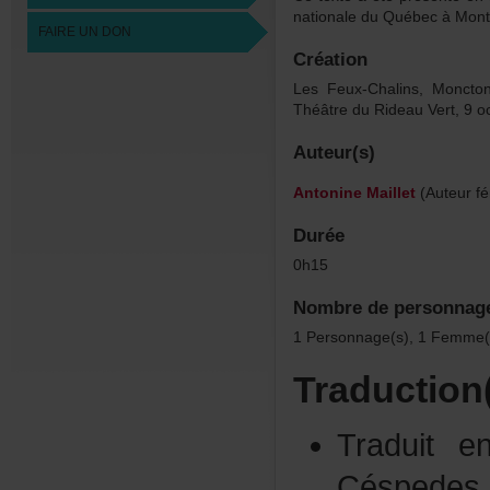
nationaleduQuébecàMontr
FAIREUNDON
Création
LesFeux-Chalins,Monct
ThéâtreduRideauVert,9o
Auteur(s)
AntonineMaillet
(Auteurfé
Durée
0h15
Nombredepersonnag
1Personnage(s),1Femme(s
Traduction
Traduit
Céspede