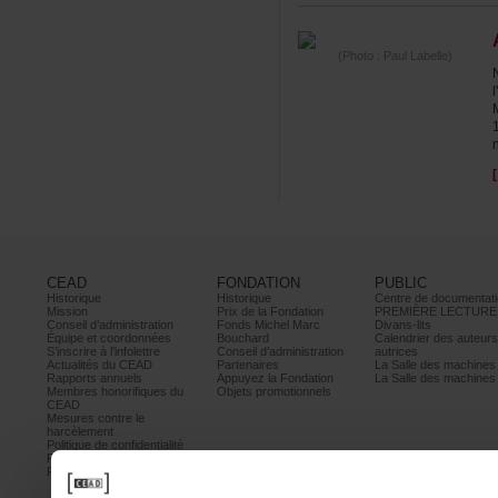
(Photo:PaulLabelle)
CEAD
FONDATION
PUBLIC
Historique
Historique
Centrededocumentati
Mission
PrixdelaFondation
PREMIÈRELECTURE
Conseild’administration
FondsMichelMarc
Divans-lits
Équipeetcoordonnées
Bouchard
Calendrierdesauteur
S’inscrireàl’infolettre
Conseild’administration
autrices
ActualitésduCEAD
Partenaires
LaSalledesmachine
Rapportsannuels
AppuyezlaFondation
LaSalledesmachine
Membreshonorifiquesdu
Objetspromotionnels
CEAD
Mesurescontrele
harcèlement
Politiquedeconfidentialité
Prixetconcours
Partenaires