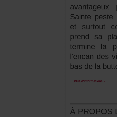
avantageu
Saintepeste
etsurtoutc
prendsapla
terminela
l'encandesv
basdelabutt
Plusd'informations»
ÀPROPOSDE