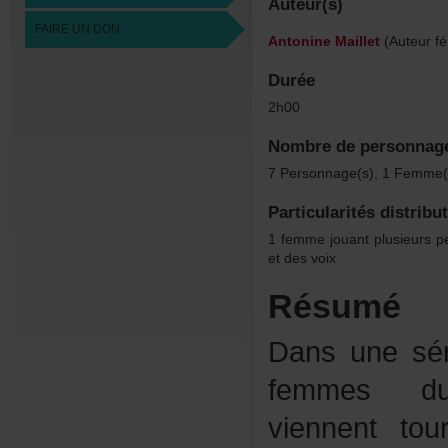
Auteur(s)
FAIREUNDON
AntonineMaillet
(Auteurfé
Durée
2h00
Nombredepersonnag
7Personnage(s),1Femme(s
Particularitésdistribu
1femmejouantplusieursp
etdesvoix
Résumé
Dansunesér
femmesduN
viennentto