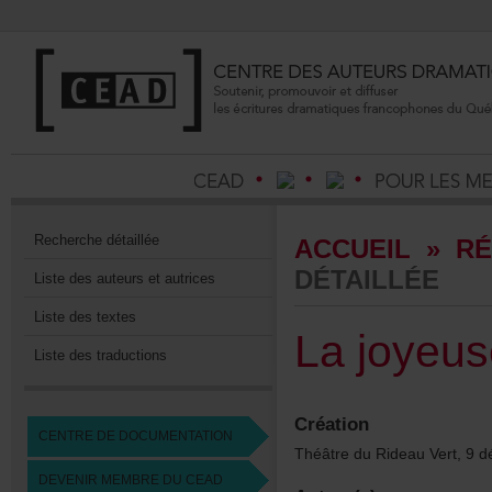
Recherchedétaillée
ACCUEIL
»
RÉ
DÉTAILLÉE
Listedesauteursetautrices
Listedestextes
Lajoyeus
Listedestraductions
Création
CENTREDEDOCUMENTATION
ThéâtreduRideauVert,9d
DEVENIRMEMBREDUCEAD