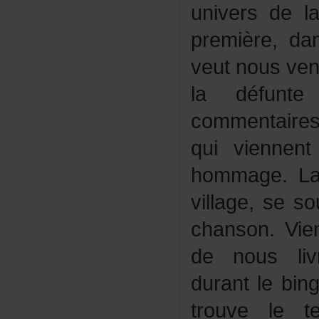
universdela
première,da
veutnousven
ladéfunt
commentair
quiviennen
hommage.La
village,se
chanson.Vie
denouslivr
durantlebin
trouvelet