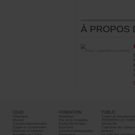
ÀPROPOSDE
(Photo:Jean-PierreGosselin)
CEAD
FONDATION
PUBLIC
Historique
Historique
Centrededocumentati
Mission
PrixdelaFondation
PREMIÈRELECTURE
Conseild’administration
FondsMichelMarc
Divans-lits
Équipeetcoordonnées
Bouchard
Calendrierdesauteur
S’inscrireàl’infolettre
Conseild’administration
autrices
ActualitésduCEAD
Partenaires
LaSalledesmachine