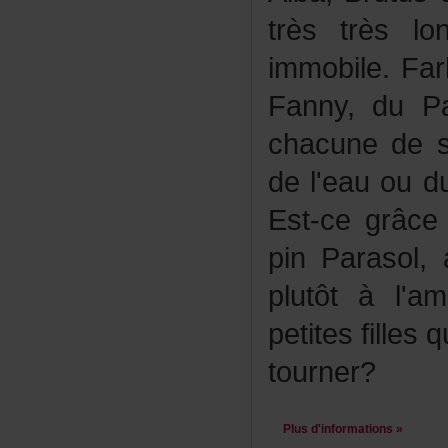
trèstrèslo
immobile.Fa
Fanny,duPa
chacunedes
del'eauoudu
Est-cegrâc
pinParasol,
plutôtàl'a
petitesfille
tourner?
Plusd'informations»