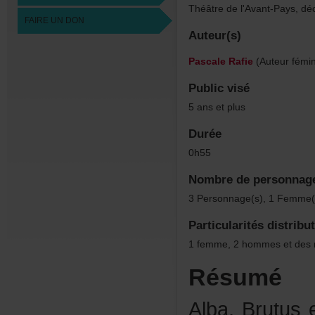
Théâtredel'Avant-Pays,d
FAIREUNDON
Auteur(s)
PascaleRafie
(Auteurfémin
Publicvisé
5ansetplus
Durée
0h55
Nombredepersonnag
3Personnage(s),1Femme(
Particularitésdistribu
1femme,2hommesetdesmar
Résumé
Alba,Brutus