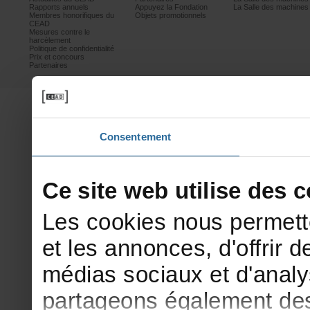
Rapportsannuels
AppuyezlaFondation
LaSalledesmachine
Membreshonorifiquesdu
Objetspromotionnels
CEAD
Mesurescontrele
harcèlement
Politiquedeconfidentialité
Prixetconcours
Partenaires
Consentement
Cesitewebutilisedesco
Lescookiesnouspermett
etlesannonces,d'offrirde
médiassociauxetd'analy
partageonségalementdesi