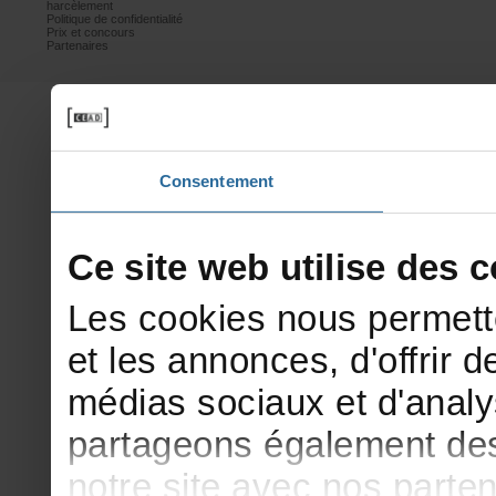
harcèlement
Politiquedeconfidentialité
Prixetconcours
Partenaires
Consentement
Cesitewebutilisedesco
Lescookiesnouspermett
etlesannonces,d'offrirde
médiassociauxetd'analy
partageonségalementdesi
notresiteavecnosparte