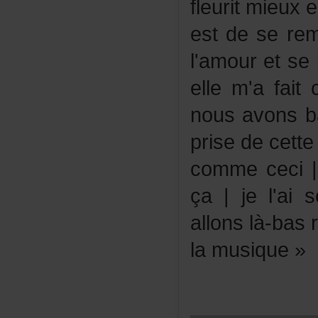
fleuritmieux
estdeserem
l'amouretsel
ellem'afait
nousavonsba
prisedecette
commececi
ça|jel'ai
allonslà-bas
lamusique»