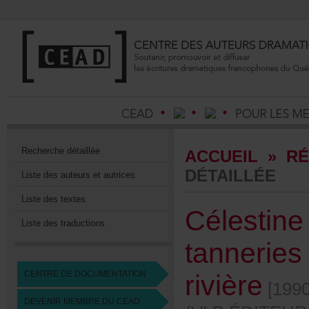
Recherchedétaillée
ACCUEIL
»
RÉ
DÉTAILLÉE
Listedesauteursetautrices
Listedestextes
Célestin
Listedestraductions
tannerie
CENTREDEDOCUMENTATION
rivière
[1990
DEVENIRMEMBREDUCEAD