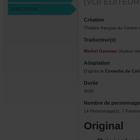
(VLBÉDITEUR
FAIREUNDON
Création
ThéâtrefrançaisduCentre
Traducteur(s)
MichelGarneau
(Auteurmas
Adaptation
D'aprèsle
ComediadeCali
Durée
3h00
Nombredepersonnage
14Personnage(s),7Femme
Original