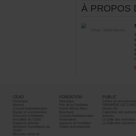
ÀPROPOSDE
(Photo:MartinBlache)
l
CEAD
FONDATION
PUBLIC
Historique
Historique
Centrededocumentati
Mission
PrixdelaFondation
PREMIÈRELECTURE
Conseild’administration
FondsMichelMarc
Divans-lits
Équipeetcoordonnées
Bouchard
Calendrierdesauteur
S’inscrireàl’infolettre
Conseild’administration
autrices
ActualitésduCEAD
Partenaires
LaSalledesmachine
Rapportsannuels
AppuyezlaFondation
LaSalledesmachine
Membreshonorifiquesdu
Objetspromotionnels
CEAD
Mesurescontrele