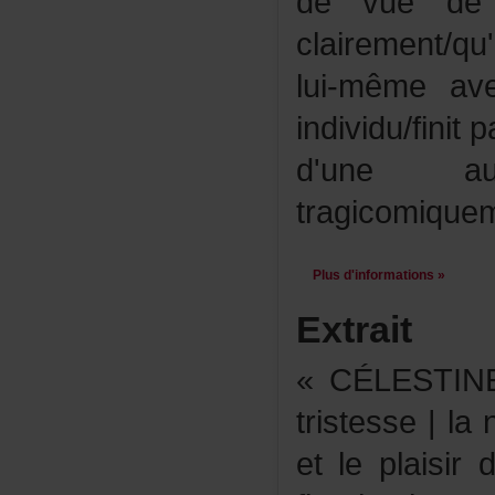
devuedel
clairement/q
lui-mêmeav
individu/fini
d'uneau
tragicomique
Plusd'informations»
Extrait
«CÉLESTINE
tristesse|la
etleplaisir