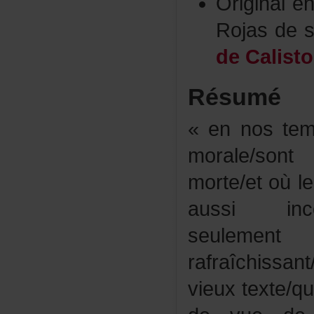
Original
Rojasdes
deCalist
Résumé
«ennostem
morale/so
morte/etoùl
aussiinco
seulemen
rafraîchissa
vieuxtexte/qu