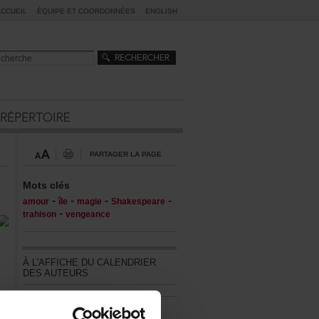
ACCUEIL
ÉQUIPEETCOORDONNÉES
ENGLISH
PARTAGERLAPAGE
Motsclés
-
-
-
-
amour
île
magie
Shakespeare
-
trahison
vengeance
ÀL'AFFICHEDUCALENDRIER
DESAUTEURS
Touslesévénements