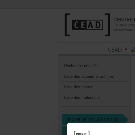
Recherchedétaillée
Listedesauteursetautrices
Listedestextes
Listedestraductions
CENTREDEDOCUMENTATION
DEVENIRMEMBREDUCEAD