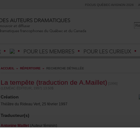
FOCUSQUÉBECAVIGNON2026
ACCUEIL
»
RÉPERTOIRE
»
RECHERCHEDÉTAILLÉE
Latempête(traductiondeA.Maillet)
[1996]
(LEMÉACÉDITEUR,1997)13.50$
Création
ThéâtreduRideauVert,25février1997
Traducteur(s)
AntonineMaillet
(Auteurféminin)
Original