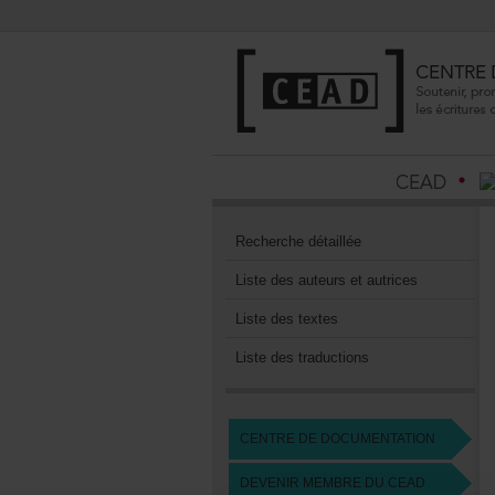
Recherchedétaillée
Listedesauteursetautrices
Listedestextes
Listedestraductions
CENTREDEDOCUMENTATION
DEVENIRMEMBREDUCEAD