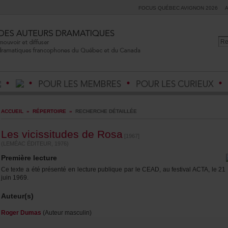
FOCUSQUÉBECAVIGNON2026
ACCUEIL
»
RÉPERTOIRE
»
RECHERCHEDÉTAILLÉE
LesvicissitudesdeRosa
[1967]
(LEMÉACÉDITEUR,1976)
Premièrelecture
CetexteaétéprésentéenlecturepubliqueparleCEAD,aufestivalACTA,le21
juin1969.
Auteur(s)
RogerDumas
(Auteurmasculin)