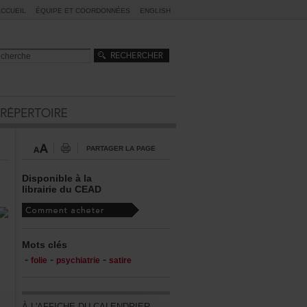
ACCUEIL
ÉQUIPEETCOORDONNÉES
ENGLISH
PARTAGERLAPAGE
Disponibleàla
librairieduCEAD
Motsclés
-
-
-
folie
psychiatrie
satire
ÀL'AFFICHEDUCALENDRIER