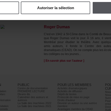
Autoriserlasélection
ÀPROPOSDE(S)L'AUTEUR(S)
RogerDumas
C'esten1942àSt-CômedansleComtédeBeau
queRogerDumasvoitlejour.À16ans,ilvien
Montréalpourétudierlethéâtre.Avecquelqu
amisauteurs,ilfondeleCentredesauteu
dramatiques(CEAD).Onnecomptepluslesécole
lescollègesoulesjeunes...
[Ensavoirplussurl'auteur]
N
PUBLIC
POURLESMEMBRES
PO
Centrededocumentation
Activitésdramaturgiques
CU
ation
PREMIÈRELECTURE
Activitésdediffusion
Nouv
Marc
Divans-lits
Dépôtdetextes
Nouv
Calendrierdesauteurset
Protocoledemiseenpage
Sure
istration
autrices
Droitsd’auteur
Pour
LaSalledesmachines2022
Devenirunauteurouuneautrice
ense
dation
LaSalledesmachines2021
membre
Doss
onnels
AvantagesmembreduCEAD
Audi