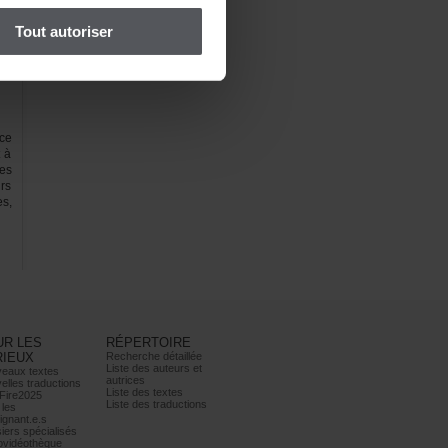
Toutautoriser
ce
tà
es
rs
s,
URLES
RÉPERTOIRE
RIEUX
Recherchedétaillée
Listedesauteurset
eauxtextes
autrices
ellestraductions
Listedestextes
Fire2025
Listedestraductions
les
ignant.e.s
iersspécialisés
ovidéothèque