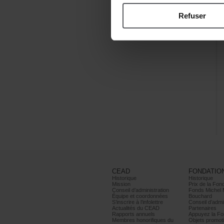
Refuser
CEAD
FONDATIO
Historique
Historique
Mission
PrixdelaFond
Conseild’administration
FondsMichel
Équipeetcoordonnées
Bouchard
S’inscrireàl’infolettre
Conseild’admin
ActualitésduCEAD
Partenaires
Rapportsannuels
AppuyezlaFon
Membreshonorifiquesdu
Objetspromoti