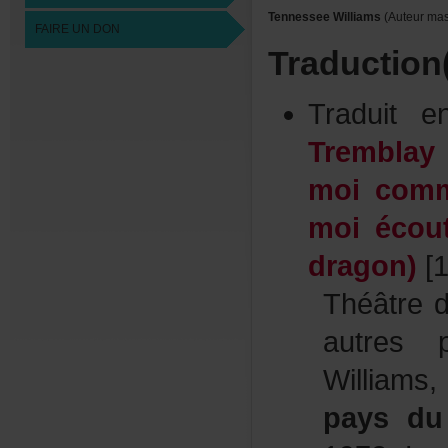
TennesseeWilliams
(Auteurmas
FAIREUNDON
Traduction
Traduit
Tremblay
moicomm
moiécou
dragon)
[1
Théâtred
autres
Williams
paysdu