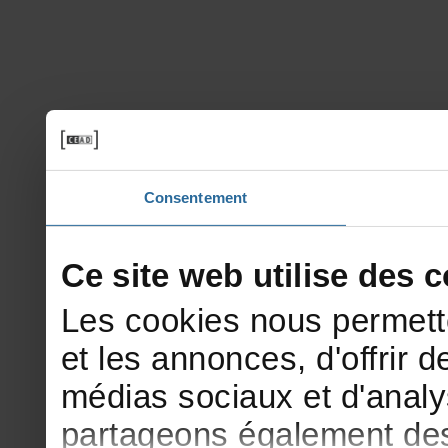
Consentement
Cesitewebutilisedesco
Lescookiesnouspermett
etlesannonces,d'offrirde
médiassociauxetd'analy
partageonségalementdesi