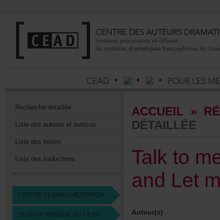
Recherchedétaillée
ACCUEIL
»
RÉ
DÉTAILLÉE
Listedesauteursetautrices
Listedestextes
Talktome
Listedestraductions
andLetm
CENTREDEDOCUMENTATION
Auteur(s)
DEVENIRMEMBREDUCEAD