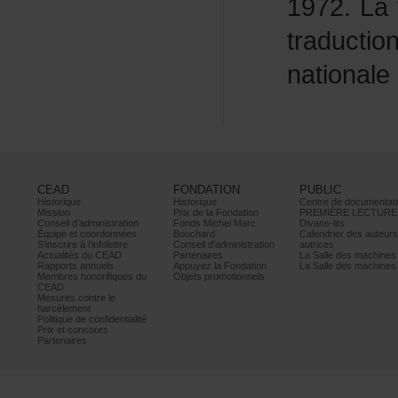
1972.Lav
traducti
national
CEAD
FONDATION
PUBLIC
Historique
Historique
Centrededocumentati
Mission
PrixdelaFondation
PREMIÈRELECTURE
Conseild’administration
FondsMichelMarc
Divans-lits
Équipeetcoordonnées
Bouchard
Calendrierdesauteur
S’inscrireàl’infolettre
Conseild’administration
autrices
ActualitésduCEAD
Partenaires
LaSalledesmachine
Rapportsannuels
AppuyezlaFondation
LaSalledesmachine
Membreshonorifiquesdu
Objetspromotionnels
CEAD
Mesurescontrele
harcèlement
Politiquedeconfidentialité
Prixetconcours
Partenaires