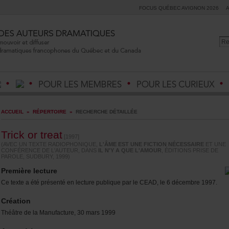
FOCUSQUÉBECAVIGNON2026
ACCUEIL
»
RÉPERTOIRE
»
RECHERCHEDÉTAILLÉE
Trickortreat
[1997]
(AVECUNTEXTERADIOPHONIQUE,
L'ÂMEESTUNEFICTIONNÉCESSAIRE
ETUNE
CONFÉRENCEDEL'AUTEUR,DANS
ILN'YAQUEL'AMOUR
,ÉDITIONSPRISEDE
PAROLE,SUDBURY,1999)
Premièrelecture
CetexteaétéprésentéenlecturepubliqueparleCEAD,le6décembre1997.
Création
ThéâtredelaManufacture,30mars1999