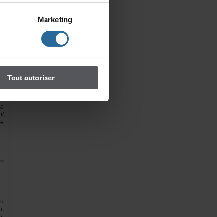
es
Marketing
a
es
et
es
el
ns
Toutautoriser
it
ar
e3
a
il
ue
u
ut