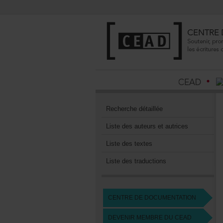
Recherchedétaillée
Listedesauteursetautrices
Listedestextes
Listedestraductions
CENTREDEDOCUMENTATION
DEVENIRMEMBREDUCEAD