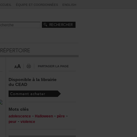
ACCUEIL
ÉQUIPEETCOORDONNÉES
ENGLISH
PARTAGERLAPAGE
Disponibleàlalibrairie
duCEAD
Motsclés
-
-
-
adolescence
Halloween
père
-
peur
violence