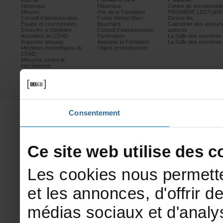
Historique
Historique
Centrededocumentati
Mission
PrixdelaFondation
PREMIÈRELECTURE
Conseild’administration
FondsMichelMarc
Divans-lits
Équipeetcoordonnées
Bouchard
Calendrierdesauteur
S’inscrireàl’infolettre
Conseild’administration
autrices
ActualitésduCEAD
Partenaires
LaSalledesmachine
Rapportsannuels
AppuyezlaFondation
LaSalledesmachine
Membreshonorifiquesdu
Objetspromotionnels
CEAD
Mesurescontrele
harcèlement
Politiquedeconfidentialité
Prixetconcours
Partenaires
Consentement
Cesitewebutilisedesco
Lescookiesnouspermette
etlesannonces,d'offrirde
médiassociauxetd'analys