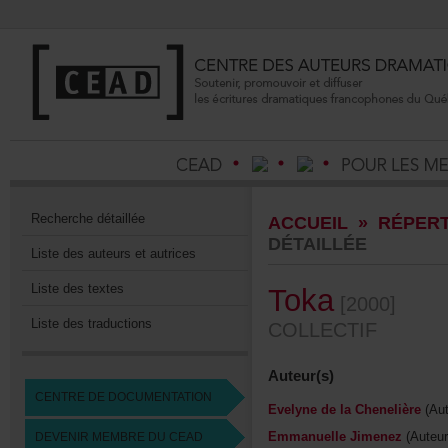
Recherchedétaillée
ACCUEIL
»
RÉPERT
DÉTAILLÉE
Listedesauteursetautrices
Listedestextes
Toka
[2000]
Listedestraductions
COLLECTIF
Auteur(s)
CENTREDEDOCUMENTATION
EvelynedelaChenelière
(Aut
EmmanuelleJimenez
(Auteur
DEVENIRMEMBREDUCEAD