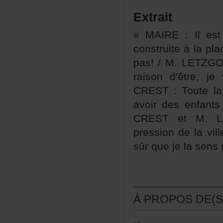
Extrait
«MAIRE:Ilesté
construiteàlap
pas!/M.LETZGO:
raisond'être,
CREST:Toutela
avoirdesenfan
CRESTetM.LE
pressiondelavi
sûrquejelasen
ÀPROPOSDE(S)