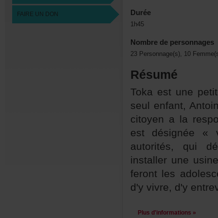
Durée
FAIREUNDON
1h45
Nombredepersonnages
23Personnage(s),10Femme(s
Résumé
Tokaestunepeti
seulenfant,Anto
citoyenalarespo
estdésignée«
autorités,qui
installeruneus
ferontlesadoles
d'yvivre,d'yentre
Plusd'informations»