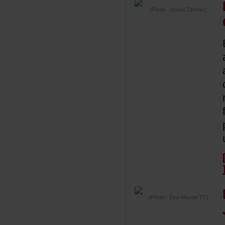
(Photo:IzabelZimmer)
(Photo:Éva-MaudeTC)