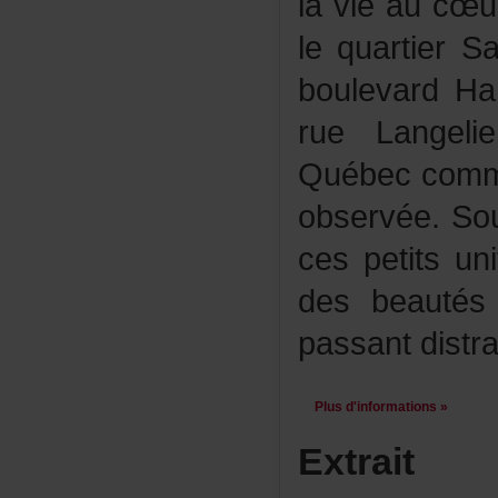
lavieaucœu
lequartierS
boulevardHa
rueLangel
Québeccomm
observée.Sou
cespetitsun
desbeautés
passantdistrai
Plusd'informations»
Extrait