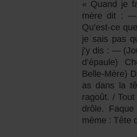
«Quandjefa
mèredit:—(
Qu'est-ceq
jesaispasq
j'ydis:—(Jo
d'épaule)
Belle-Mère)
asdanslat
ragoût./To
drôle.Faqu
même:Têted