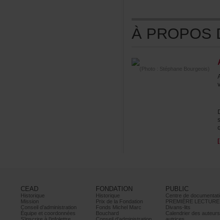
ÀPROPOSDE
(Photo:StéphaneBourgeois)
CEAD
FONDATION
PUBLIC
Historique
Historique
Centrededocumentati
Mission
PrixdelaFondation
PREMIÈRELECTURE
Conseild’administration
FondsMichelMarc
Divans-lits
Équipeetcoordonnées
Bouchard
Calendrierdesauteur
S’inscrireàl’infolettre
Conseild’administration
autrices