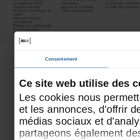
ActualitésduCEAD
Partenaires
LaSalledesmachine
Rapportsannuels
AppuyezlaFondation
LaSalledesmachine
Membreshonorifiquesdu
Objetspromotionnels
CEAD
Mesurescontrele
harcèlement
Politiquedeconfidentialité
Prixetconcours
Partenaires
Consentement
Cesitewebutilisedesco
Lescookiesnouspermett
etlesannonces,d'offrirde
médiassociauxetd'analy
partageonségalementdesi