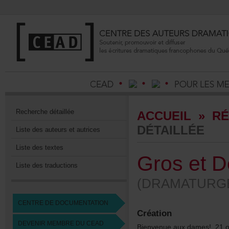
Recherchedétaillée
ACCUEIL
»
RÉ
DÉTAILLÉE
Listedesauteursetautrices
Listedestextes
GrosetDé
Listedestraductions
(DRAMATURGE
CENTREDEDOCUMENTATION
Création
DEVENIRMEMBREDUCEAD
Bienvenueauxdames!,21o