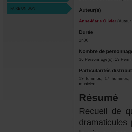
FAIREUNDON
Auteur(s)
Anne-MarieOlivier
(Auteur
Durée
1h30
Nombredepersonnag
36Personnage(s),19Femm
Particularitésdistribu
19femmes,17hommes,i
musicien
Résumé
Recueildeq
dramaticule