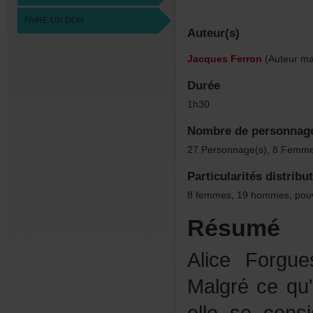
FAIREUNDON
Auteur(s)
JacquesFerron
(Auteurmas
Durée
1h30
Nombredepersonnag
27Personnage(s),8Femme
Particularitésdistribu
8femmes,19hommes,pou
Résumé
AliceForgu
Malgrécequ'