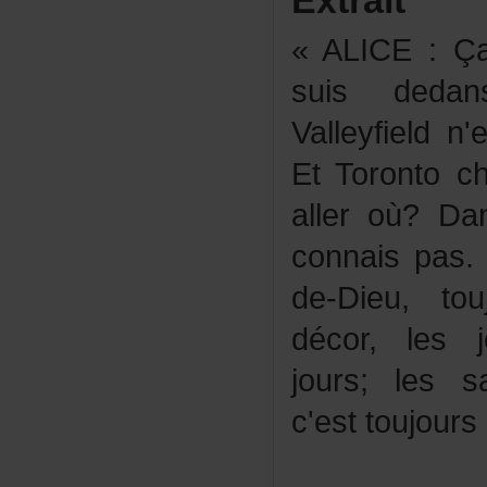
Extrait
«ALICE:Ça
suisdedan
Valleyfieldn'
EtTorontoch
alleroù?D
connaispas.
de-Dieu,t
décor,lesj
jours;less
c'esttoujou