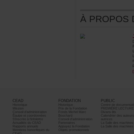
ÀPROPOSDE
CEAD
FONDATION
PUBLIC
Historique
Historique
Centrededocumentati
Mission
PrixdelaFondation
PREMIÈRELECTURE
Conseild’administration
FondsMichelMarc
Divans-lits
Équipeetcoordonnées
Bouchard
Calendrierdesauteur
S’inscrireàl’infolettre
Conseild’administration
autrices
ActualitésduCEAD
Partenaires
LaSalledesmachine
Rapportsannuels
AppuyezlaFondation
LaSalledesmachine
Membreshonorifiquesdu
Objetspromotionnels
CEAD