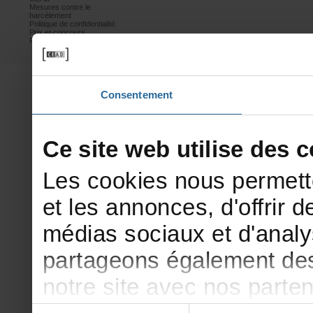
Mesurescontrele
harcèlement
Politiquedeconfidentialité
Prixetconcours
Partenaires
Consentement
Cesitewebutilisedesco
Lescookiesnouspermett
etlesannonces,d'offrirde
médiassociauxetd'analy
partageonségalementdesi
notresiteavecnosparte
Sélection