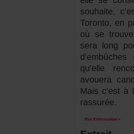
elleseconsi
souhaite,c'
Toronto,enpa
oùsetrouve
seralongpo
d'embûche
qu'elleren
avoueracand
Maisc'estàl'
rassurée.
Plusd'informations»