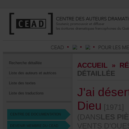
Recherchedétaillée
ACCUEIL
»
RÉ
DÉTAILLÉE
Listedesauteursetautrices
Listedestextes
J'aidéser
Listedestraductions
Dieu
[1971]
CENTREDEDOCUMENTATION
(DANS
LESPI
VENTSD'OUES
DEVENIRMEMBREDUCEAD