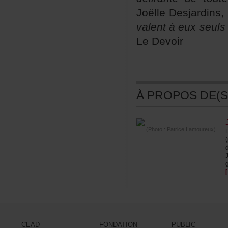
JoëlleDesjardins,
valentàeuxseuls
LeDevoir
ÀPROPOSDE(S)
(Photo:PatriceLamoureux)
CEAD
FONDATION
PUBLIC