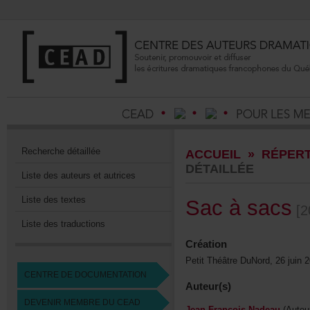
Recherchedétaillée
ACCUEIL
»
RÉPERT
DÉTAILLÉE
Listedesauteursetautrices
Listedestextes
Sacàsacs
[2
Listedestraductions
Création
PetitThéâtreDuNord,26juin2
CENTREDEDOCUMENTATION
Auteur(s)
DEVENIRMEMBREDUCEAD
Jean-FrançoisNadeau
(Auteu