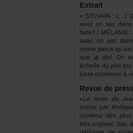
Extrait
«SYLVAIN:(…)Qu
avecunsacdansy
faite?/MÉLANIE:
avecunsacdans
morteparcequ'es
quejedis!Ones
échelledupirepis
justecontinueràv
Revuedepres
«
LetextedeJea
scèneparPhilip
contenudesplus
trèsoriginal.Sa
délirantedetou