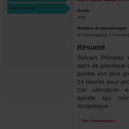
FAIREUNDON
Durée
1h30
Nombredepersonnages
10Personnage(s),2Femme(s)
Résumé
SylvainPrimeau
sacsdeplastique
perdresonplusgr
24heurespourpro
Cetultimatume
spiralequimè
fantastique.
Plusd'informations»