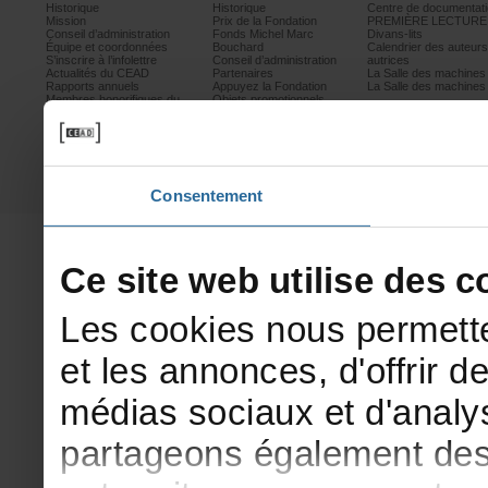
Historique
Historique
Centrededocumentati
Mission
PrixdelaFondation
PREMIÈRELECTURE
Conseild’administration
FondsMichelMarc
Divans-lits
Équipeetcoordonnées
Bouchard
Calendrierdesauteur
S’inscrireàl’infolettre
Conseild’administration
autrices
ActualitésduCEAD
Partenaires
LaSalledesmachine
Rapportsannuels
AppuyezlaFondation
LaSalledesmachine
Membreshonorifiquesdu
Objetspromotionnels
CEAD
Mesurescontrele
harcèlement
Politiquedeconfidentialité
Prixetconcours
Partenaires
Consentement
Cesitewebutilisedesco
Lescookiesnouspermette
etlesannonces,d'offrirde
médiassociauxetd'analys
partageonségalementdesi