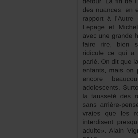
détour.Lafindel
desnuances,enef
rapportàl’Autre
LepageetMichel-
avecunegrandeha
fairerire,bie
ridiculecequi
parlé.Onditquel
enfants,maisonp
encorebeau
adolescents.Sur
lafaussetédesr
sansarrière-pe
vraiesquelesr
interdisentpre
adulte».AlainVig