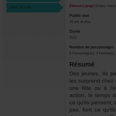
ÉtienneLepage
(Auteurmascu
FAIREUNDON
Publicvisé
16ansetplus
Durée
1h15
Nombredepersonnages
6Personnage(s),3Femme(s)
Résumé
Desjeunes.Ilsp
lessurprendcheze
unefêteouàl'éc
action,letempsd'
cequ'ilspensent
pas,fontcequ'il