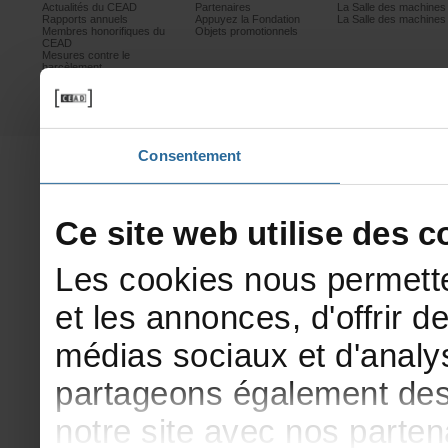
ActualitésduCEAD
Partenaires
LaSalledesmachine
Rapportsannuels
AppuyezlaFondation
LaSalledesmachine
Membreshonorifiquesdu
Objetspromotionnels
CEAD
Mesurescontrele
harcèlement
Politiquedeconfidentialité
Prixetconcours
Partenaires
Consentement
Cesitewebutilisedesco
Lescookiesnouspermette
etlesannonces,d'offrirde
médiassociauxetd'analys
partageonségalementdesi
notresiteavecnosparte