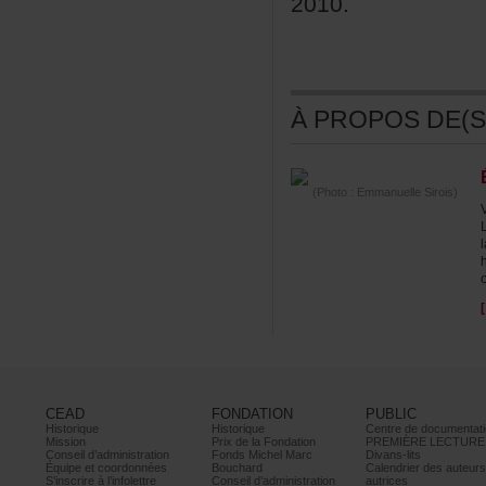
2010.
ÀPROPOSDE(S)
(Photo:EmmanuelleSirois)
CEAD
FONDATION
PUBLIC
Historique
Historique
Centrededocumentati
Mission
PrixdelaFondation
PREMIÈRELECTURE
Conseild’administration
FondsMichelMarc
Divans-lits
Équipeetcoordonnées
Bouchard
Calendrierdesauteur
S’inscrireàl’infolettre
Conseild’administration
autrices