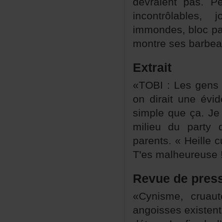
devraientpas.Pe
incontrôlables
immondes,blocpa
montresesbarbea
Extrait
«TOBI:Lesgenss
ondiraituneévid
simplequeça.Je
milieuduparty
parents.«Heillec
T'esmalheureus
Revuedepres
«Cynisme,cruaut
angoissesexistent