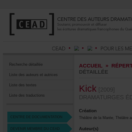
Recherchedétaillée
ACCUEIL
»
RÉPERT
DÉTAILLÉE
Listedesauteursetautrices
Listedestextes
Kick
[2009]
Listedestraductions
DRAMATURGESÉDI
Création
CENTREDEDOCUMENTATION
ThéâtredelaMarée,Théâtre
Auteur(s)
DEVENIRMEMBREDUCEAD