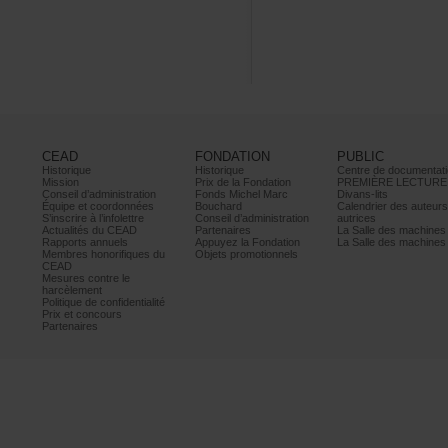
CEAD
FONDATION
PUBLIC
Historique
Historique
Centrededocumentati
Mission
PrixdelaFondation
PREMIÈRELECTURE
Conseild’administration
FondsMichelMarc
Divans-lits
Équipeetcoordonnées
Bouchard
Calendrierdesauteur
S’inscrireàl’infolettre
Conseild’administration
autrices
ActualitésduCEAD
Partenaires
LaSalledesmachine
Rapportsannuels
AppuyezlaFondation
LaSalledesmachine
Membreshonorifiquesdu
Objetspromotionnels
CEAD
Mesurescontrele
harcèlement
Politiquedeconfidentialité
Prixetconcours
Partenaires