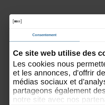
Consentement
Cesitewebutilisedesco
Lescookiesnouspermette
etlesannonces,d'offrirde
médiassociauxetd'analys
partageonségalementdesi
notresiteavecnosparte