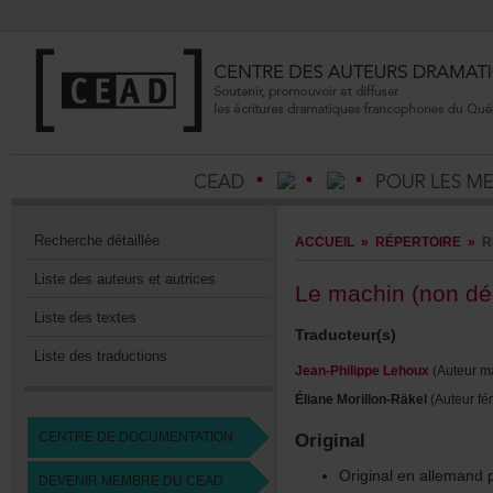
Recherchedétaillée
ACCUEIL
»
RÉPERTOIRE
»
R
Listedesauteursetautrices
Lemachin(nondé
Listedestextes
Traducteur(s)
Listedestraductions
Jean-PhilippeLehoux
(Auteurma
ÉlianeMorillon-Räkel
(Auteurfém
CENTREDEDOCUMENTATION
Original
Originalenallemand
DEVENIRMEMBREDUCEAD