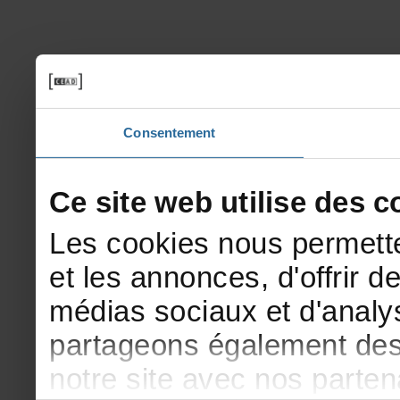
Consentement
Cesitewebutilisedesco
Lescookiesnouspermette
etlesannonces,d'offrirde
médiassociauxetd'analys
partageonségalementdesi
notresiteavecnosparte