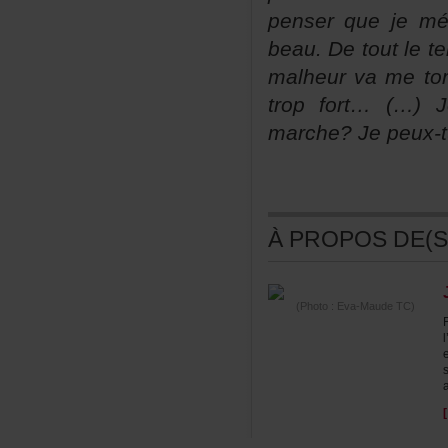
penserquejemé
beau.Detoutlete
malheurvametom
tropfort…(…)J
marche?Jepeux-t
ÀPROPOSDE(S)
(Photo:Eva-MaudeTC)