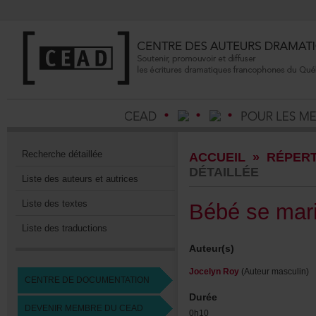
Recherchedétaillée
ACCUEIL
»
RÉPERT
DÉTAILLÉE
Listedesauteursetautrices
Listedestextes
Bébésemar
Listedestraductions
Auteur(s)
JocelynRoy
(Auteurmasculin)
CENTREDEDOCUMENTATION
Durée
DEVENIRMEMBREDUCEAD
0h10