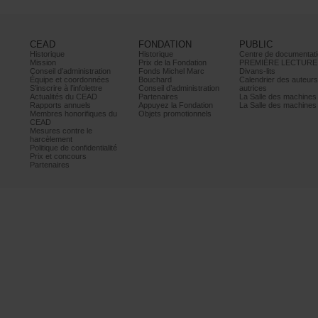
CEAD
FONDATION
PUBLIC
Historique
Historique
Centrededocumentati
Mission
PrixdelaFondation
PREMIÈRELECTURE
Conseild’administration
FondsMichelMarc
Divans-lits
Équipeetcoordonnées
Bouchard
Calendrierdesauteur
S’inscrireàl’infolettre
Conseild’administration
autrices
ActualitésduCEAD
Partenaires
LaSalledesmachine
Rapportsannuels
AppuyezlaFondation
LaSalledesmachine
Membreshonorifiquesdu
Objetspromotionnels
CEAD
Mesurescontrele
harcèlement
Politiquedeconfidentialité
Prixetconcours
Partenaires