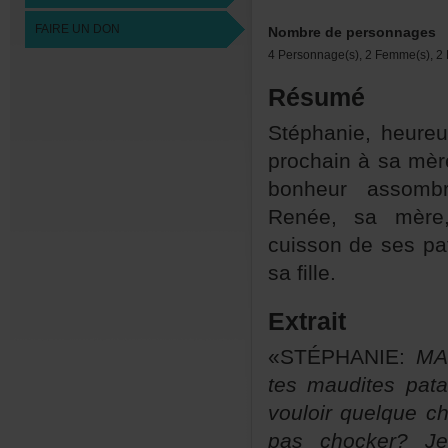
FAIREUNDON
Nombredepersonnages
4Personnage(s),2Femme(s),2H
Résumé
Stéphanie,heure
prochainàsamèr
bonheurassom
Renée,samère
cuissondesespa
safille.
Extrait
«STÉPHANIE:
MA
tesmauditespat
vouloirquelquec
paschocker?Je