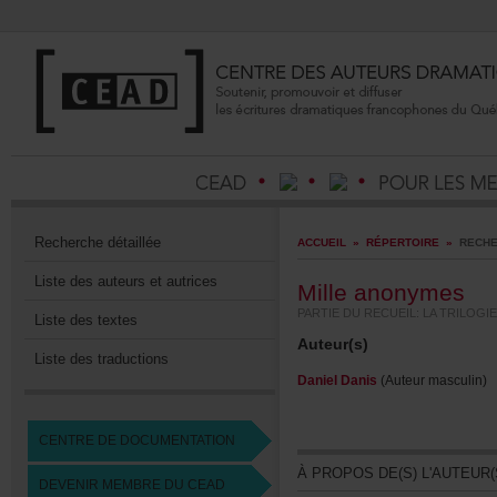
Recherchedétaillée
ACCUEIL
»
RÉPERTOIRE
»
RECHE
Listedesauteursetautrices
Milleanonymes
PARTIEDURECUEIL:LATRILOGI
Listedestextes
Auteur(s)
Listedestraductions
DanielDanis
(Auteurmasculin)
CENTREDEDOCUMENTATION
ÀPROPOSDE(S)L'AUTEUR(
DEVENIRMEMBREDUCEAD