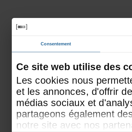
Consentement
Cesitewebutilisedesco
Lescookiesnouspermette
etlesannonces,d'offrirde
médiassociauxetd'analys
partageonségalementdesi
notresiteavecnosparte