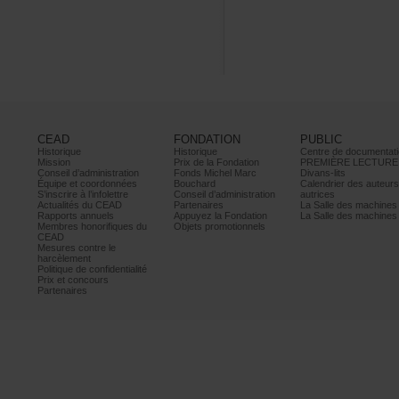
CEAD
FONDATION
PUBLIC
Historique
Historique
Centrededocumentati
Mission
PrixdelaFondation
PREMIÈRELECTURE
Conseild’administration
FondsMichelMarc
Divans-lits
Équipeetcoordonnées
Bouchard
Calendrierdesauteur
S’inscrireàl’infolettre
Conseild’administration
autrices
ActualitésduCEAD
Partenaires
LaSalledesmachine
Rapportsannuels
AppuyezlaFondation
LaSalledesmachine
Membreshonorifiquesdu
Objetspromotionnels
CEAD
Mesurescontrele
harcèlement
Politiquedeconfidentialité
Prixetconcours
Partenaires