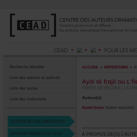
Recherchedétaillée
ACCUEIL
»
RÉPERTOIRE
»
R
Listedesauteursetautrices
AyititèfrajilouL'Ï
PARTIEDURECUEIL:LATRI
Listedestextes
Auteur(s)
Listedestraductions
DanielDanis
(Auteurmasculin)
CENTREDEDOCUMENTATION
DEVENIRMEMBREDUCEAD
ÀPROPOSDE(S)L'AUTE