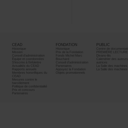
CEAD
FONDATION
PUBLIC
Historique
Historique
Centrededocumentati
Mission
PrixdelaFondation
PREMIÈRELECTURE
Conseild’administration
FondsMichelMarc
Divans-lits
Équipeetcoordonnées
Bouchard
Calendrierdesauteur
S’inscrireàl’infolettre
Conseild’administration
autrices
ActualitésduCEAD
Partenaires
LaSalledesmachine
Rapportsannuels
AppuyezlaFondation
LaSalledesmachine
Membreshonorifiquesdu
Objetspromotionnels
CEAD
Mesurescontrele
harcèlement
Politiquedeconfidentialité
Prixetconcours
Partenaires