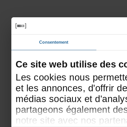
Consentement
Cesitewebutilisedesco
Lescookiesnouspermette
etlesannonces,d'offrirde
médiassociauxetd'analys
partageonségalementdesi
notresiteavecnosparte