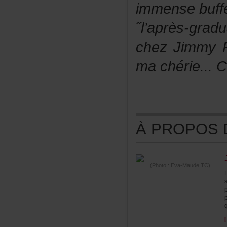
immensebuffe
˝l’après-gra
chezJimmyPe
machérie...C'
ÀPROPOSDE
(Photo:Eva-MaudeTC)