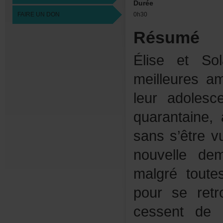
Durée
FAIREUNDON
0h30
Résumé
ÉliseetSo
meilleures
leuradoles
quarantaine
sanss’êtrevu
nouvellede
malgrétoute
pourseretr
cessentdes