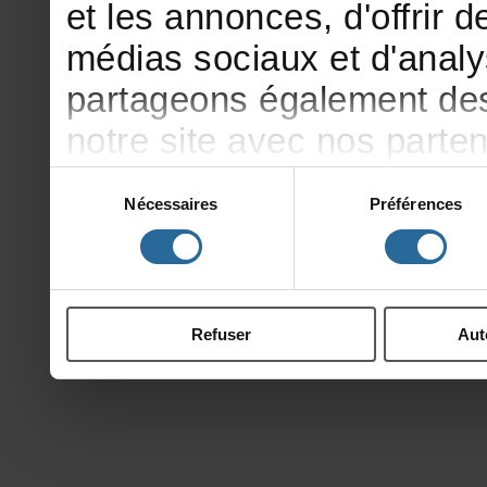
etlesannonces,d'offrirde
médiassociauxetd'analy
partageonségalementdesi
notresiteavecnosparte
publicitéetd'analyse,qu
Sélection
Nécessaires
Préférences
du
d'autresinformationsqu
consentement
ontcollectéeslorsdevotr
Refuser
Aut