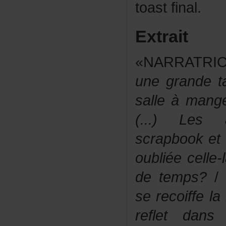
toastfinal.
Extrait
«NARRATRI
unegrandet
salleàmang
(...)Lesa
scrapbooketr
oubliéecelle
detemps?
/
serecoiffel
refletdan