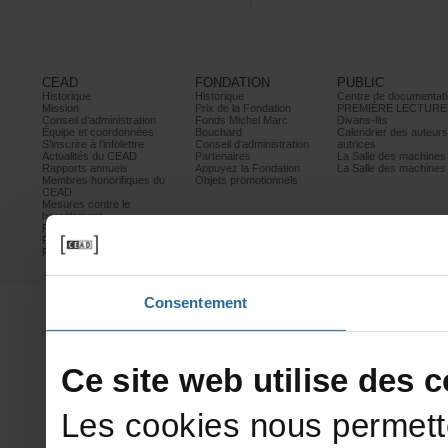
CEAD
FONDATION
PUBLIC
Historique
Historique
Centrededocumentati
Mission
PrixdelaFondation
PREMIÈRELECTURE
Conseild’administration
FondsMichelMarc
Divans-lits
Équipeetcoordonnées
Bouchard
Calendrierdesauteur
S’inscrireàl’infolettre
Conseild’administration
autrices
ActualitésduCEAD
Partenaires
LaSalledesmachine
Rapportsannuels
AppuyezlaFondation
LaSalledesmachine
Membreshonorifiquesdu
Objetspromotionnels
CEAD
Mesurescontrele
harcèlement
Politiquedeconfidentialité
Prixetconcours
Partenaires
Consentement
Cesitewebutilisedesco
Lescookiesnouspermett