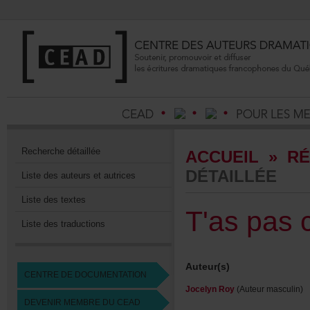
Recherchedétaillée
ACCUEIL
»
RÉ
DÉTAILLÉE
Listedesauteursetautrices
Listedestextes
T'aspas
Listedestraductions
Auteur(s)
CENTREDEDOCUMENTATION
JocelynRoy
(Auteurmasculin)
DEVENIRMEMBREDUCEAD