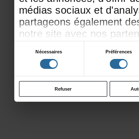
médiassociauxetd'analy
partageonségalementdesi
notresiteavecnosparte
publicitéetd'analyse,qu
Sélection
Nécessaires
Préférences
du
d'autresinformationsqu
consentement
ontcollectéeslorsdevotr
Refuser
Aut