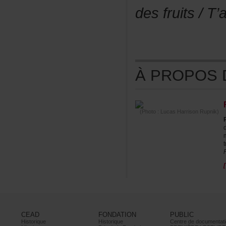
desfruits/T
ÀPROPOSDE
(Photo:LucasHarrisonRupnik)
CEAD
FONDATION
PUBLIC
Historique
Historique
Centrededocumentati