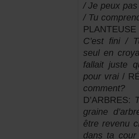
/Jepeuxpas
/Tucompren
PLANTEUSE
C’estfini/
seulencroy
fallaitjuste
pourvrai
/RÉ
comment?
/
D’ARBRES:
grained’ar
êtrerevenuc
danstacour