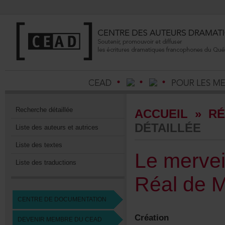
Recherchedétaillée
ACCUEIL
»
RÉ
DÉTAILLÉE
Listedesauteursetautrices
Listedestextes
Lemervei
Listedestraductions
RéaldeMo
CENTREDEDOCUMENTATION
Création
DEVENIRMEMBREDUCEAD