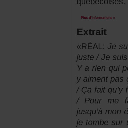
québécoises.
Plusd'informations»
Extrait
«RÉAL:
Jesu
juste/Jesui
Yarienquip
yaimentpas
/Çafaitqu’yf
/Pourmefai
jusqu’àmon
jetombesur