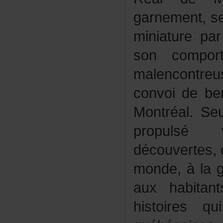
garnement,se
miniaturep
soncompor
malencontre
convoidebe
Montréal.S
propulsév
découvertes,
monde,àlag
auxhabita
histoiresq