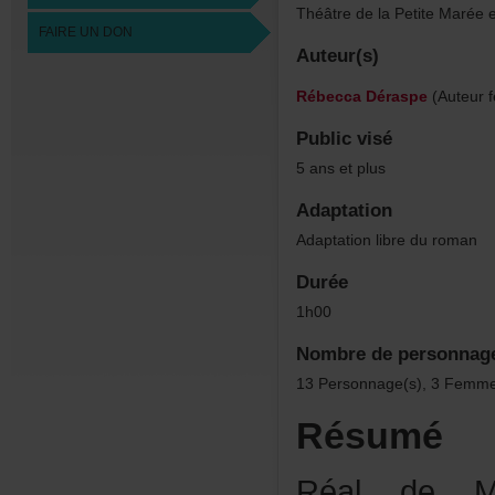
ThéâtredelaPetiteMaréee
FAIREUNDON
Auteur(s)
RébeccaDéraspe
(Auteurf
Publicvisé
5ansetplus
Adaptation
Adaptationlibreduroman
Durée
1h00
Nombredepersonnag
13Personnage(s),3Femme
Résumé
RéaldeMo