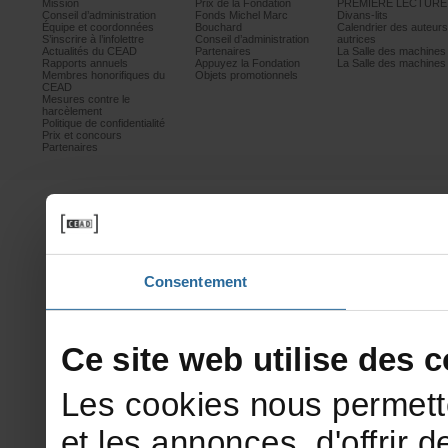
Mission
PrixdelaFondation
PREMIÈRELECTURE
Conseild’administration
FondsMichelMarc
Divans-lits
Équipeetcoordonnées
Bouchard
Calendrierdesauteur
S’inscrireàl’infolettre
Conseild’administration
autrices
ActualitésduCEAD
Partenaires
LaSalledesmachine
Rapportsannuels
AppuyezlaFondation
LaSalledesmachine
Membreshonorifiquesdu
Objetspromotionnels
CEAD
Mesurescontrele
harcèlement
Politiquedeconfidentialité
Prixetconcours
Partenaires
Consentement
Cesitewebutilisedesco
Lescookiesnouspermett
etlesannonces,d'offrirde