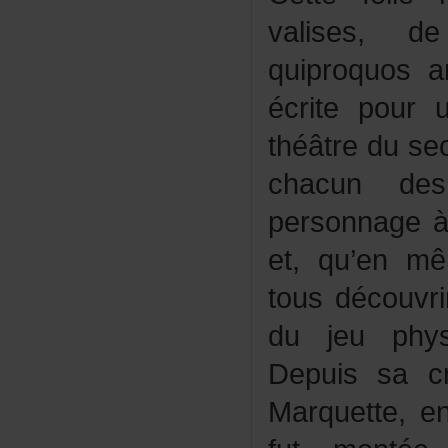
valises,
quiproquos
écritepour
théâtredusec
chacunde
personnage
et,qu’enmê
tousdécouvr
dujeuphys
Depuissacr
Marquette,