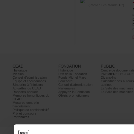
(Photo:Eva-MaudeTC)
CEAD
FONDATION
PUBLIC
Historique
Historique
Centrededocumentati
Mission
PrixdelaFondation
PREMIÈRELECTURE
Conseild’administration
FondsMichelMarc
Divans-lits
Équipeetcoordonnées
Bouchard
Calendrierdesauteur
S’inscrireàl’infolettre
Conseild’administration
autrices
ActualitésduCEAD
Partenaires
LaSalledesmachine
Rapportsannuels
AppuyezlaFondation
LaSalledesmachine
Membreshonorifiquesdu
Objetspromotionnels
CEAD
Mesurescontrele
harcèlement
Politiquedeconfidentialité
Prixetconcours
Partenaires