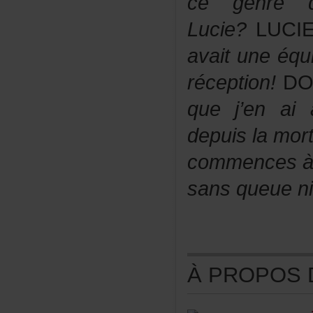
cegenred’a
Lucie?
LUCI
avaituneéqu
réception!
DO
quej’enai
depuislamo
commencesàm
sansqueueni
ÀPROPOSDE