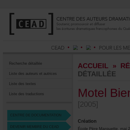
Recherchedétaillée
ACCUEIL
»
RÉ
DÉTAILLÉE
Listedesauteursetautrices
Listedestextes
MotelBie
Listedestraductions
[2005]
CENTREDEDOCUMENTATION
Création
DEVENIRMEMBREDUCEAD
ÉcolePèreMarquette,mai