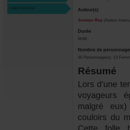
FAIREUNDON
Auteur(s)
JocelynRoy
(Auteurmascul
Durée
0h90
Nombredepersonnage
35Personnage(s),13Femm
Résumé
Lorsd’uneter
voyageursé
malgréeux
couloirsdumo
Cettefolle