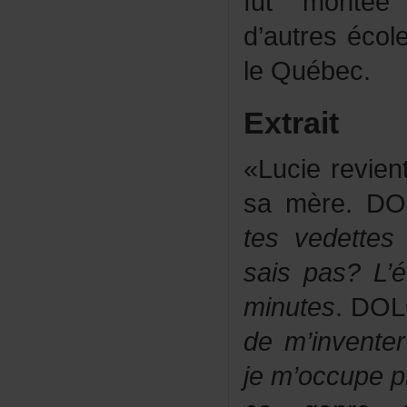
futmontée
d’autresécol
leQuébec.
Extrait
«
Lucierevie
samère
.DO
tesvedette
saispas?L’é
minutes
.DOL
dem’invente
jem’occupep