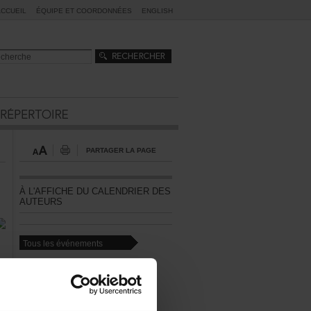
ACCUEIL
ÉQUIPEETCOORDONNÉES
ENGLISH
PARTAGERLAPAGE
ÀL'AFFICHEDUCALENDRIERDES
AUTEURS
Touslesévénements