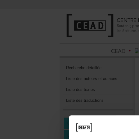
Recherchedétaillée
Listedesauteursetautrices
Listedestextes
Listedestraductions
CENTREDEDOCUMENTATION
DEVENIRMEMBREDUCEAD