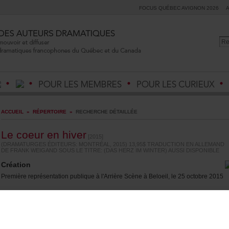
FOCUSQUÉBECAVIGNON2026
ACCUEIL
»
RÉPERTOIRE
»
RECHERCHEDÉTAILLÉE
Lecoeurenhiver
[2015]
(DRAMATURGESÉDITEURS:MONTRÉAL,2015)13,95$TRADUCTIONENALLEMAND
DEFRANKWEIGANDSOUSLETITRE:(DASHERZIMWINTER)AUSSIDISPONIBLE
Création
Premièrereprésentationpubliqueàl'ArrièreScèneàBeloeil,le25octobre2015
Auteur(s)
ÉtienneLepage
(Auteurmasculin)